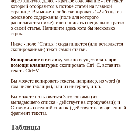
через запятую. Далее - краткое содержание - тот текст,
который отобразится в потоке статей на главной
странице. Вы можете либо скопировать 1-2 абзаца из
основного содержания (поле для которого
располагается ниже), или написать специально кратко
о своей статье. Напишите здесь хотя бы несколько
строк.
Ниже - поле "Статья": сюда пишется (или вставляется
скопированный) текст самой статьи.
Копирование и вставку
можно осуществлять
при
помощи клавиатуры
: скопировать Ctrl+C, вставить
текст - Ctrl+V.
Вы можете копировать тексты, например, из word (в
том числе таблицы), или из интернет, и т.п.
Вы можете пользоваться Заголовками (из
выпадающего списка - действует на строку/абзац)) и
Стилями - соседний список ) действует на выделенный
фрагмент текста).
Таблицы