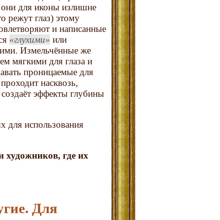
 они для иконы излишне
то режут глаз) этому
овлетворяют и написанные
тся
глухими
или
кими. Измельчённые же
ем мягкими для глаза и
авать проницаемые для
 проходит насквозь,
 создаёт эффекты глубины
х для использования
и художников, где их
угие. Для