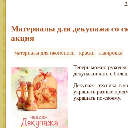
1
Материалы для декупажа со с
акция
материалы для иконописи
краски
лакировка
Теперь можно рукодел
декупажничать с боль
Декупаж - техника, в 
украшать разные предм
украшать по-своему.