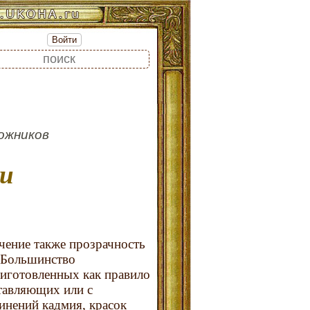
Войти
дожников
ачение также прозрачность
 Большинство
риготовленных как правило
тавляющих или с
инений кадмия, красок