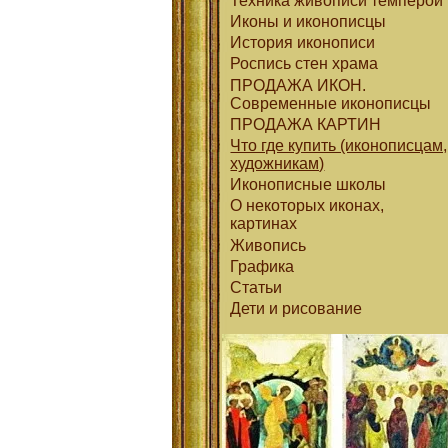
Техника живописи темперой
Иконы и иконописцы
История иконописи
Роспись стен храма
ПРОДАЖА ИКОН.
Современные иконописцы
ПРОДАЖА КАРТИН
Что где купить (иконописцам,
художникам)
Иконописные школы
О некоторых иконах,
картинах
Живопись
Графика
Статьи
Дети и рисование