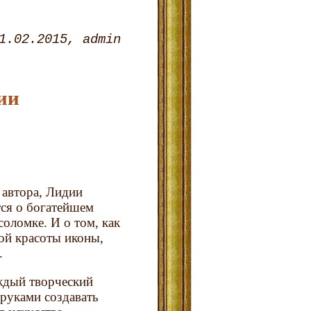
1.02.2015
admin
ии
 автора, Лидии
тся о богатейшем
соломке. И о том, как
ной красоты иконы,
.
аждый творческий
руками создавать