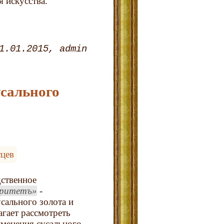
 искусства.
1.01.2015
admin
усального
сцев
ственное
ритетъ
-
сального золота и
агает рассмотреть
менения сусального