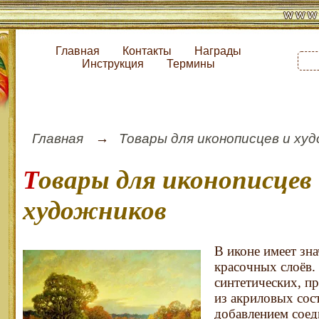
Главная
Контакты
Награды
Инструкция
Термины
Главная
Товары для иконописцев и ху
Товары для иконописцев и
художников
В иконе имеет зн
красочных слоёв.
синтетических, п
из акриловых сос
добавлением соед