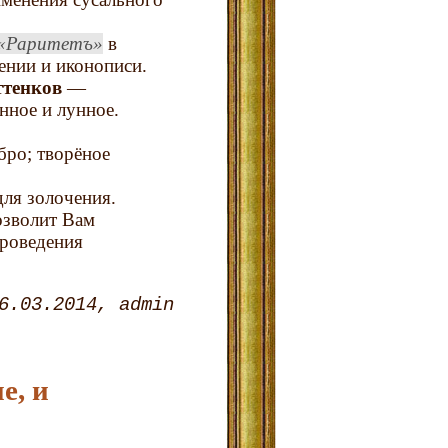
Раритетъ
в
ении и иконописи.
ттенков
—
онное и лунное.
бро; творёное
для золочения.
озволит Вам
проведения
6.03.2014
admin
е, и