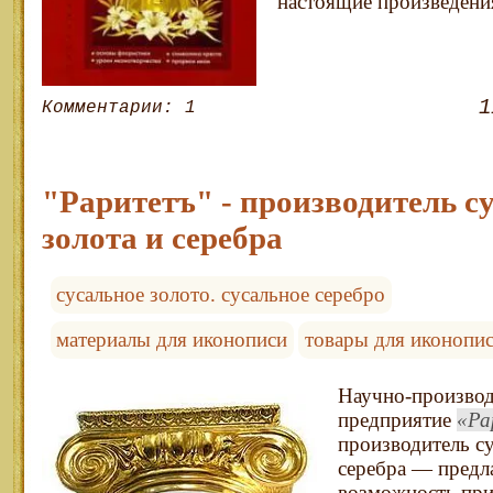
настоящие произведения
1
Комментарии: 1
"Раритетъ" - производитель с
золота и серебра
сусальное золото. сусальное серебро
материалы для иконописи
товары для иконопи
Научно-производ
предприятие
Ра
производитель су
серебра — предл
возможность при