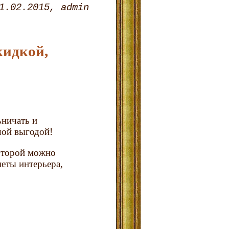
1.02.2015
admin
кидкой,
ьничать и
шой выгодой!
которой можно
еты интерьера,