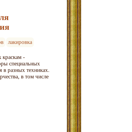
для
ния
ов
лакировка
 краскам -
боры специальных
я в разных техниках.
рчества, в том числе