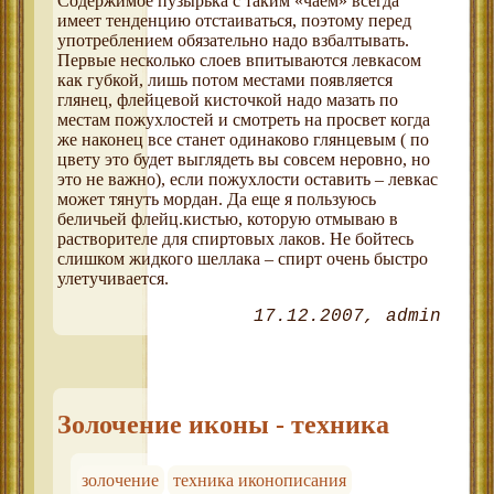
Содержимое пузырька с таким «чаем» всегда
имеет тенденцию отстаиваться, поэтому перед
употреблением обязательно надо взбалтывать.
Первые несколько слоев впитываются левкасом
как губкой, лишь потом местами появляется
глянец, флейцевой кисточкой надо мазать по
местам пожухлостей и смотреть на просвет когда
же наконец все станет одинаково глянцевым ( по
цвету это будет выглядеть вы совсем неровно, но
это не важно), если пожухлости оставить – левкас
может тянуть мордан. Да еще я пользуюсь
беличьей флейц.кистью, которую отмываю в
растворителе для спиртовых лаков. Не бойтесь
слишком жидкого шеллака – спирт очень быстро
улетучивается.
17.12.2007
admin
Золочение иконы - техника
золочение
техника иконописания