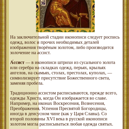
На заключительной стадии иконописи следует роспись
одежд, волос и прочих необходимых деталей
изображения творёным золотом, либо производится
золочение на ассист.
А́ссист
— в иконописи штрихи из сусального золота
или серебра на складках одежд, перьях, крыльях
ангелов, на скамьях, столах, престолах, куполах, —
символизирует присутствие Божественного света,
заменяя пробела.
Традиционно ассистом расписываются, прежде всего,
одежды Христа, когда Он изображается во славе.
Например, на иконах Воскресения, Вознесения,
Преображения, Успения Пресвятой Богородицы,
иногда в деисусном чине (как у Царя Славы). Со
второй половины XVI века в русской иконописи
золотом могла расписываться любая одежда святых.