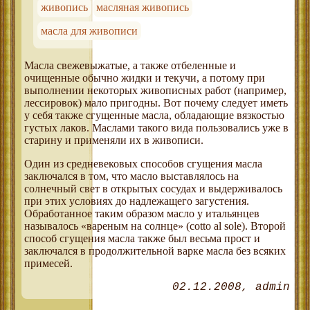
живопись
масляная живопись
масла для живописи
Масла свежевыжатые, а также отбеленные и
очищенные обычно жидки и текучи, а потому при
выполнении некоторых живописных работ (например,
лессировок) мало пригодны. Вот почему следует иметь
у себя также сгущенные масла, обладающие вязкостью
густых лаков. Маслами такого вида пользовались уже в
старину и применяли их в живописи.
Один из средневековых способов сгущения масла
заключался в том, что масло выставлялось на
солнечный свет в открытых сосудах и выдерживалось
при этих условиях до надлежащего загустения.
Обработанное таким образом масло у итальянцев
называлось «вареным на солнце» (cotto al sole). Второй
способ сгущения масла также был весьма прост и
заключался в продолжительной варке масла без всяких
примесей.
02.12.2008
admin