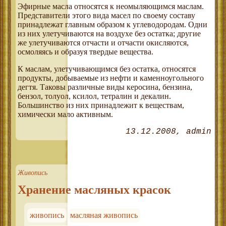
Эфирные масла относятся к неомыляющимся маслам.
Представители этого вида масел по своему составу
принадлежат главным образом к углеводородам. Одни
из них улетучиваются на воздухе без остатка; другие
же улетучиваются отчасти и отчасти окисляются,
осмоляясь и образуя твердые вещества.
К маслам, улетучивающимся без остатка, относятся
продукты, добываемые из нефти и каменноугольного
дегтя. Таковы различные виды керосина, бензина,
бензол, толуол, ксилол, тетралин и декалин.
Большинство из них принадлежит к веществам,
химически мало активным.
13.12.2008
admin
Живопись
Хранение масляных красок
живопись
масляная живопись