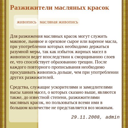
Разжижители масляных красок
живопись
масляная живопись
Для разжижения масляных красок могут служить
маковое, льняное и ореховое сырое или вареное масла,
при употреблении которых необходимо держаться
разумной меры, так как избыток жирных масел в
живописи ведет впоследствии к сморщиванию слоев
ее, что способствует образованию трещин. После
каждого повторного прописывания необходимо
просушивать живопись дольше, чем при употреблении
других разжижителей.
Средства, служащие ускорителями и замедлителями
высы хания масел, о которых сказано выше, являются
также, до известной степени, разжижителями
масляных красок, но пользоваться всеми ими в
большом количестве не представляется воз можным.
29.11.2008
admin