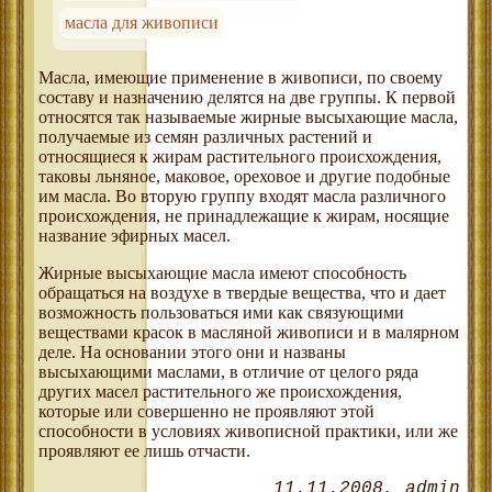
масла для живописи
Масла, имеющие применение в живописи, по своему
составу и назначению делятся на две группы. К первой
относятся так называемые жирные высыхающие масла,
получаемые из семян различных растений и
относящиеся к жирам растительного происхождения,
таковы льняное, маковое, ореховое и другие подобные
им масла. Во вторую группу входят масла различного
происхождения, не принадлежащие к жирам, носящие
название эфирных масел.
Жирные высыхающие масла имеют способность
обращаться на воздухе в твердые вещества, что и дает
возможность пользоваться ими как связующими
веществами красок в масляной живописи и в малярном
деле. На основании этого они и названы
высыхающими маслами, в отличие от целого ряда
других масел растительного же происхождения,
которые или совершенно не проявляют этой
способности в условиях живописной практики, или же
проявляют ее лишь отчасти.
11.11.2008
admin