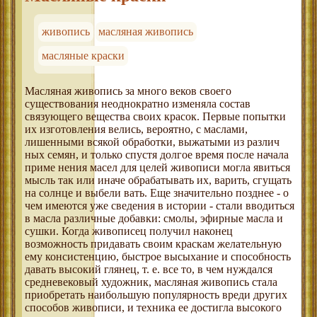
живопись
масляная живопись
масляные краски
Масляная живопись за много веков своего
существования неоднократно изменяла состав
связующего вещества своих красок. Первые попытки
их изготовления велись, вероятно, с маслами,
лишенными всякой обработки, выжатыми из различ
ных семян, и только спустя долгое время после начала
приме нения масел для целей живописи могла явиться
мысль так или иначе обрабатывать их, варить, сгущать
на солнце и выбели вать. Еще значительно позднее - о
чем имеются уже сведения в истории - стали вводиться
в масла различные добавки: смолы, эфирные масла и
сушки. Когда живописец получил наконец
возможность придавать своим краскам желательную
ему консистенцию, быстрое высыхание и способность
давать высокий глянец, т. е. все то, в чем нуждался
средневековый художник, масляная живопись стала
приобретать наибольшую популярность вреди других
способов живописи, и техника ее достигла высокого