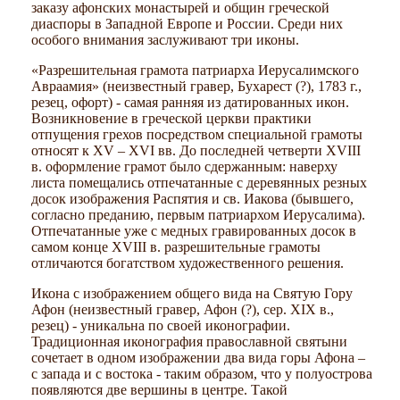
заказу афонских монастырей и общин греческой
диаспоры в Западной Европе и России. Среди них
особого внимания заслуживают три иконы.
«Разрешительная грамота патриарха Иерусалимского
Авраамия» (неизвестный гравер, Бухарест (?), 1783 г.,
резец, офорт) - самая ранняя из датированных икон.
Возникновение в греческой церкви практики
отпущения грехов посредством специальной грамоты
относят к XV – XVI вв. До последней четверти XVIII
в. оформление грамот было сдержанным: наверху
листа помещались отпечатанные с деревянных резных
досок изображения Распятия и св. Иакова (бывшего,
согласно преданию, первым патриархом Иерусалима).
Отпечатанные уже с медных гравированных досок в
самом конце XVIII в. разрешительные грамоты
отличаются богатством художественного решения.
Икона с изображением общего вида на Святую Гору
Афон (неизвестный гравер, Афон (?), сер. XIX в.,
резец) - уникальна по своей иконографии.
Традиционная иконография православной святыни
сочетает в одном изображении два вида горы Афона –
с запада и с востока - таким образом, что у полуострова
появляются две вершины в центре. Такой