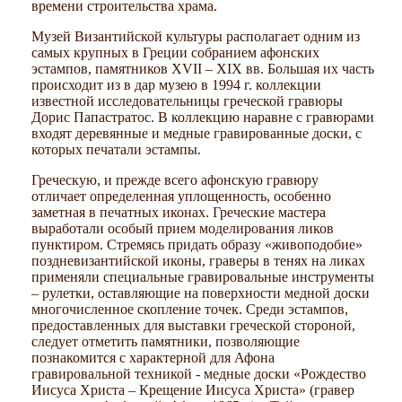
времени строительства храма.
Музей Византийской культуры располагает одним из
самых крупных в Греции собранием афонских
эстампов, памятников XVII – XIX вв. Большая их часть
происходит из в дар музею в 1994 г. коллекции
известной исследовательницы греческой гравюры
Дорис Папастратос. В коллекцию наравне с гравюрами
входят деревянные и медные гравированные доски, с
которых печатали эстампы.
Греческую, и прежде всего афонскую гравюру
отличает определенная уплощенность, особенно
заметная в печатных иконах. Греческие мастера
выработали особый прием моделирования ликов
пунктиром. Стремясь придать образу «живоподобие»
поздневизантийской иконы, граверы в тенях на ликах
применяли специальные гравировальные инструменты
– рулетки, оставляющие на поверхности медной доски
многочисленное скопление точек. Среди эстампов,
предоставленных для выставки греческой стороной,
следует отметить памятники, позволяющие
познакомится с характерной для Афона
гравировальной техникой - медные доски «Рождество
Иисуса Христа – Крещение Иисуса Христа» (гравер