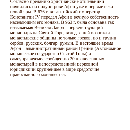
Согласно преданию христианские отшельники
появились на полуострове Афон уже в первые века
новой эры. В 676 г. византийский император
Константин IV передал Афон в вечную собственность
населяющим его монаха. В 963 г. была основана так
называемая Великая Лавра – первенствующий
монастырь на Святой Горе, вслед за ней возникли
монастырские общины не только греков, но и грузин,
сербов, русских, болгар, румын. В настоящее время
Афон – административный район Греции (Автономное
монашеское государство Святой Горы) и
самоуправляемое сообщество 20 православных
монастырей в непосредственной церковной
юрисдикции крупнейшее в мире средоточие
православного монашества.