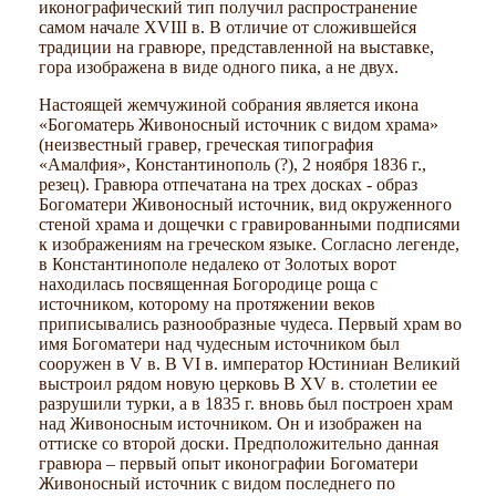
иконографический тип получил распространение
самом начале XVIII в. В отличие от сложившейся
традиции на гравюре, представленной на выставке,
гора изображена в виде одного пика, а не двух.
Настоящей жемчужиной собрания является икона
«Богоматерь Живоносный источник с видом храма»
(неизвестный гравер, греческая типография
«Амалфия», Константинополь (?), 2 ноября 1836 г.,
резец). Гравюра отпечатана на трех досках - образ
Богоматери Живоносный источник, вид окруженного
стеной храма и дощечки с гравированными подписями
к изображениям на греческом языке. Согласно легенде,
в Константинополе недалеко от Золотых ворот
находилась посвященная Богородице роща с
источником, которому на протяжении веков
приписывались разнообразные чудеса. Первый храм во
имя Богоматери над чудесным источником был
сооружен в V в. В VI в. император Юстиниан Великий
выстроил рядом новую церковь В XV в. столетии ее
разрушили турки, а в 1835 г. вновь был построен храм
над Живоносным источником. Он и изображен на
оттиске со второй доски. Предположительно данная
гравюра – первый опыт иконографии Богоматери
Живоносный источник с видом последнего по