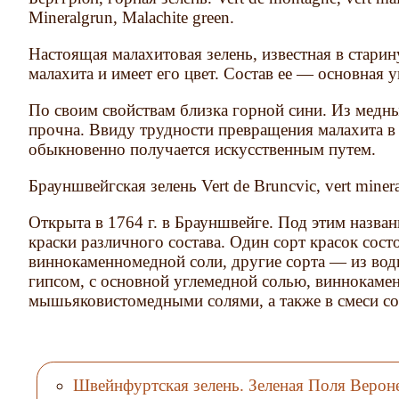
Mineralgrun, Malachite green.
Настоящая малахитовая зелень, известная в старин
малахита и имеет его цвет. Состав ее — основная у
По своим свойствам близка горной сини. Из медн
прочна. Ввиду трудности превращения малахита в 
обыкновенно получается искусственным путем.
Брауншвейгская зелень Vert de Bruncvic, vert minera
Открыта в 1764 г. в Брауншвейге. Под этим назва
краски различного состава. Один сорт красок сост
виннокаменномедной соли, другие сорта — из водн
гипсом, с основной углемедной солью, виннокаме
мышьяковистомедными солями, а также в смеси со
Швейнфуртская зелень. Зеленая Поля Верон