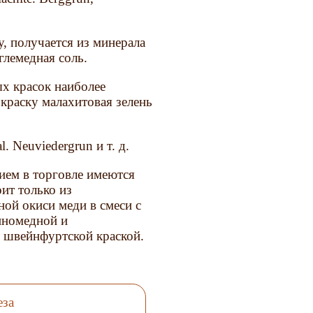
у, получается из минерала
глемедная соль.
ых красок наиболее
краску малахитовая зелень
l. Neuviedergrun и т. д.
нием в торговле имеются
оит только из
ой окиси меди в смеси с
нномедной и
 швейнфуртской краской.
еза