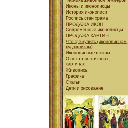
Техника живописи темперой
Иконы и иконописцы
История иконописи
Роспись стен храма
ПРОДАЖА ИКОН.
Современные иконописцы
ПРОДАЖА КАРТИН
Что где купить (иконописцам,
художникам)
Иконописные школы
О некоторых иконах,
картинах
Живопись
Графика
Статьи
Дети и рисование