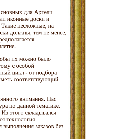
основных для Артели
ли иконные доски и
 Такие несложные, на
ски должны, тем не менее,
редполагается
летие.
чтобы их можно было
тому с особой
ный цикл - от подбора
 иметь соответствующий
оянного внимания. Нас
ура по данной тематике,
 Из этого складывался
ся технология
я выполнения заказов без