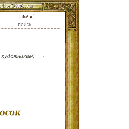
Войти
 художникам)
досок