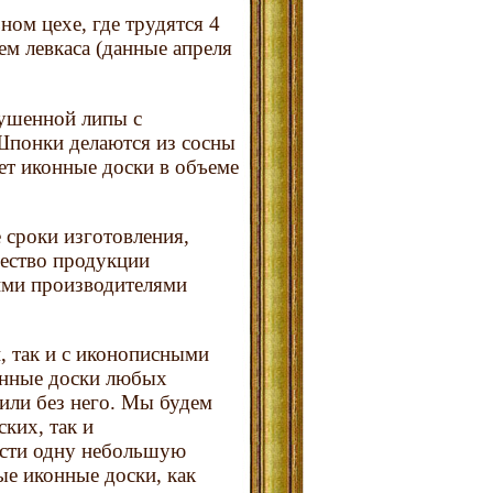
ном цехе, где трудятся 4
ем левкаса (данные апреля
сушенной липы с
Шпонки делаются из сосны
ет иконные доски в объеме
 сроки изготовления,
чество продукции
щими производителями
 так и с иконописными
онные доски любых
или без него. Мы будем
ких, так и
сти одну небольшую
ые иконные доски, как