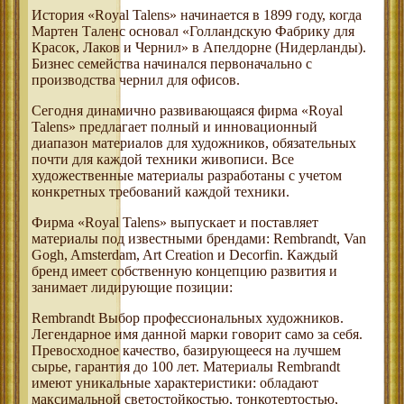
История «Royal Talens» начинается в 1899 году, когда
Мартен Таленс основал «Голландскую Фабрику для
Красок, Лаков и Чернил» в Апелдорне (Нидерланды).
Бизнес семейства начинался первоначально с
производства чернил для офисов.
Сегодня динамично развивающаяся фирма «Royal
Talens» предлагает полный и инновационный
диапазон материалов для художников, обязательных
почти для каждой техники живописи. Все
художественные материалы разработаны с учетом
конкретных требований каждой техники.
Фирма «Royal Talens» выпускает и поставляет
материалы под известными брендами: Rembrandt, Van
Gogh, Amsterdam, Art Creation и Decorfin. Каждый
бренд имеет собственную концепцию развития и
занимает лидирующие позиции:
Rembrandt Выбор профессиональных художников.
Легендарное имя данной марки говорит само за себя.
Превосходное качество, базирующееся на лучшем
сырье, гарантия до 100 лет. Материалы Rembrandt
имеют уникальные характеристики: обладают
максимальной светостойкостью, тонкотертостью,