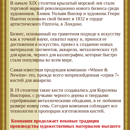
В начале XIX столетия крылатый морской лев стали
торговой маркой революционно нового бизнеса среди
художников. Химик Уильям Винзор и художник Генри
Ньютон основали свой бизнес в 1832 в сердце
артистического Fitzrovia, в Лондоне.
Бизнес, основанный на грамотном подходе к искусству
как к точной науке, охватил науку и, принося ее
достижения в искусство, привел к созданию новых
материалов: пигментов, акварели, металлических туб
для красок, чернил для каллиграфии, которые быстро
стали популярны во всем мире.
Самая известная продукция компании «Winsor &
Newton» это, прежде всего непревзойденная «серия 7»
кистей для акварели.
В 19 столетии такие кисти создавались для Королевы
Виктории, с ручками черного дерева и твердыми
серебряными металлическими ободками, в ее любимом
размере номер семь. Сегодня компания соблюдает все
технологии и пропорции изготовления кистей.
Компания продолжает вековые традиции
производства художественных материалов высшего