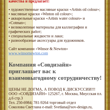
качества и предлагает:
• художественные масляные краски «Artists oil colour»;
• масляные краски «Winton oil colour»;
• акварельные краски «Artists water colours» и
«Cotman»;
• великолепные материалы для каллиграфии и
графических работ;
• специальные жидкости и лаки;
• разнообразные аксессуары для художников.
Сайт компании «Winsor & Newton»
www.winsornewton.com
Компания «Совдизайн»
приглашает вас к
взаимовыгодному сотрудничеству!
ЦЕНЫ НЕ ДОГМА, А ПОВОД К ДИСКУССИИ!!!
ООО «СОВДИЗАЙН» 125267, г. Москва, Миусская пл.
д.6 стр.3
Тел. 250-6984; 781-9264 торговый отдел
Соколова Светлана e-mail: Svetlana@sov-design.ru,