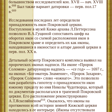
большинством исследователей кон. XVII — нач. XVIII
008
в.
Был также вариант датировки — перв. пол.17
009
в.
Исследования последних лет определили
принадлежность икон Покровской церкви.
Поступление в музей Кижи архива Л.Петтерссона
позволило В.А.Гущиной сопоставить шифр на
оборотах икон со схемой расположения икон в
Покровском храме и определить их как иконы,
находившиеся в иконостасе и алтаре данной церкви в
перв. пол. XX в.
Детальный осмотр Покровского комплекса выявил на
пророческих иконах надписи. На иконе «Пророк
Соломон» датирующую надпись — «се год» — 1697 г.,
на иконах «Богоматерь Знамение», «Пророк Захария»,
«Пророк Соломон» слово «южнаго». Это позволило
нам разработать гипотезу о принадлежности икон
южному приделу во имя Николы Чудотворца, который
по документам располагался в трапезной Покровской
церкви. Его расположение реконструировано
010
А.Т.Яскеляйненом
. Оказалось, что иконы на
протяжении всей истории зимней Кижской церкви
находились в ее интерьере. (Иконы отсутствовали