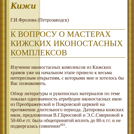
Кижи
Г.И.Фролова (Петрозаводск)
К ВОПРОСУ О МАСТЕРАХ
КИЖСКИХ ИКОНОСТАСНЫХ
КОМПЛЕКСОВ
Изучение иконостасных комплексов из Кижских
храмов уже на начальном этапе привело к весьма
интересным открытиям, с которыми мне и хотелось бы
Вас познакомить.
Обзор литературы и рукописных материалов по теме
показал однозначность атрибуции иконостасных икон
из Преображенской и Покровской церквей на
протяжении длительного периода. Датировка кижских
икон, предложенная В.Г.Брюсовой и Э.С.Смирновой в
50-60-е гг. была общепринятой вплоть до 80-х гг. и не
001
подвергалась сомнению
.