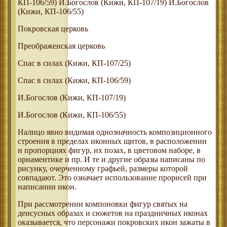
КП-106/59) И.Богослов (Кижи, КП-107/19) И.Богослов
(Кижи, КП-106/55)
Покровская церковь
Преображенская церковь
Спас в силах (Кижи, КП-107/25)
Спас в силах (Кижи, КП-106/59)
И.Богослов (Кижи, КП-107/19)
И.Богослов (Кижи, КП-106/55)
Налицо явно видимая однозначность композиционного
строения в пределах иконных щитов, в расположении
и пропорциях фигур, их позах, в цветовом наборе, в
орнаментике и пр. И те и другие образы написаны по
рисунку, очерченному графьей, размеры которой
совпадают. Это означает использование прорисей при
написании икон.
При рассмотрении компоновки фигур святых на
деисусных образах и сюжетов на праздничных иконах
оказывается, что персонажи покровских икон зажаты в