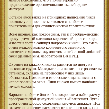
манере исполнения, что вполне вероятно
предположение орасцвечивании тканей одним
мастером.
Остановимся также на принципах написания ликов,
поскольку личное письмо является наиболее
показательным для стилистической характеристики.
Всем иконам, как покровским, так и преображенским
присущ темный оливково-коричневый цвет санкиря.
Известен состав санкиря покровских икон. Это смесь
очень мелкого красно-коричневого земляного
пигмента с мелким глауконитом и небольшой добавкой
сажи (данные хим. лаборатории ВХНРЦ).
Охрение на кижских иконах разнится по цвету на
несколько групп. Молодые лики написаны с розоватым
оттенком, складка на переносице у них лишь
обозначена. Пожилые и иноческие лица написаны с
использованием охры. Лики иноков имеют наиболее
глухой колорит.
Вариант наиболее близкий к покровским наблюдаем у
преображенской деисусной иконы «Евангелист Лука».
Здесь очень хорошо сохранился рисунок движков. Под
глазами они веером расходятся от внешнего края, под