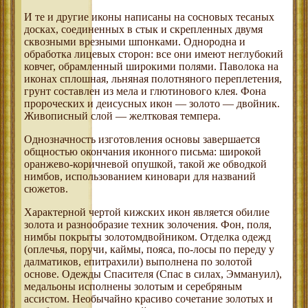
И те и другие иконы написаны на сосновых тесаных
досках, соединенных в стык и скрепленных двумя
сквозными врезными шпонками. Однородна и
обработка лицевых сторон: все они имеют неглубокий
ковчег, обрамленный широкими полями. Паволока на
иконах сплошная, льняная полотняного переплетения,
грунт составлен из мела и глютинового клея. Фона
пророческих и деисусных икон — золото — двойник.
Живописный слой — желтковая темпера.
Однозначность изготовления основы завершается
общностью окончания иконного письма: широкой
оранжево-коричневой опушкой, такой же обводкой
нимбов, использованием киновари для названий
сюжетов.
Характерной чертой кижских икон является обилие
золота и разнообразие техник золочения. Фон, поля,
нимбы покрыты золотомдвойником. Отделка одежд
(оплечья, поручи, каймы, пояса, по-лосы по переду у
далматиков, епитрахили) выполнена по золотой
основе. Одежды Спасителя (Спас в силах, Эммануил),
медальоны исполнены золотым и серебряным
ассистом. Необычайно красиво сочетание золотых и