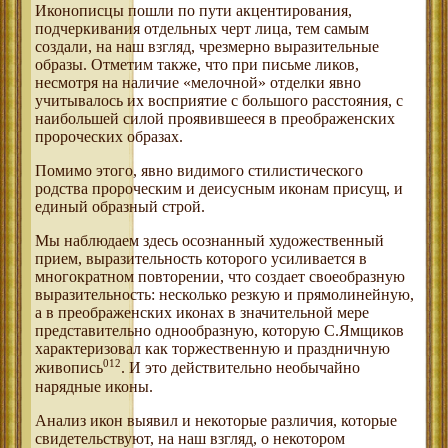
Иконописцы пошли по пути акцентирования,
подчеркивания отдельных черт лица, тем самым
создали, на наш взгляд, чрезмерно выразительные
образы. Отметим также, что при письме ликов,
несмотря на наличие «мелочной» отделки явно
учитывалось их восприятие с большого расстояния, с
наибольшей силой проявившееся в преображенских
пророческих образах.
Помимо этого, явно видимого стилистического
родства пророческим и деисусным иконам присущ, и
единый образный строй.
Мы наблюдаем здесь осознанный художественный
прием, выразительность которого усиливается в
многократном повторении, что создает своеобразную
выразительность: несколько резкую и прямолинейную,
а в преображенских иконах в значительной мере
представительно однообразную, которую С.Ямщиков
характеризовал как торжественную и праздничную
012
живопись
. И это действительно необычайно
нарядные иконы.
Анализ икон выявил и некоторые различия, которые
свидетельствуют, на наш взгляд, о некотором