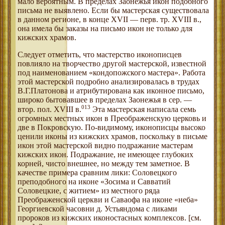
мало вероятным. В пределах Заонежья икон подобного
письма не выявлено. Если бы мастерская существовала
в данном регионе, в конце XVII — перв. тр. XVIII в.,
она имела бы заказы на письмо икон не только для
кижских храмов.
Следует отметить, что мастерство иконописцев
повлияло на творчество другой мастерской, известной
под наименованием «кондопожского мастера». Работа
этой мастерской подробно анализировалась в трудах
В.Г.Платонова и атрибутирована как иконное письмо,
широко бытовавшее в пределах Заонежья в сер. —
013
втор. пол. XVIII в.
Эта мастерская написала семь
огромных местных икон в Преображенскую церковь и
две в Покровскую. По-видимому, иконописцы высоко
ценили иконы из кижских храмов, поскольку в письме
икон этой мастерской видно подражание мастерам
кижских икон. Подражание, не имеющее глубоких
корней, чисто внешнее, но между тем заметное. В
качестве примера сравним лики: Соловецкого
преподобного на иконе «Зосима и Савватий
Соловецкие, с житием» из местного ряда
Преображенской церкви и Саваофа на иконе «неба»
Георгиевской часовни д. Устьяндома с ликами
пророков из кижских иконостасных комплексов. [см.