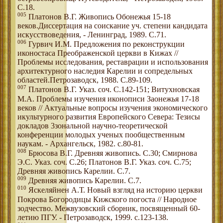
С.18.
005
Платонов В.Г. Живопись Обонежья 15-18
веков.Диссертация на соискание уч. степени кандидата
искусствоведения, - Ленинград, 1989. С.71.
006
Гурвич И.М. Предложения по реконструкции
иконостаса Преображенской церкви в Кижах //
Проблемы исследования, реставрации и использования
архитектурного наследия Карелии и сопредельных
областей.Петрозаводск, 1988. С.89-109.
007
Платонов В.Г. Указ. соч. С.142-151; Витухновская
М.А. Проблемы изучения иконописи Заонежья 17-18
веков // Актуальные вопросы изучения экономического
икультурного развития Европейского Севера: Тезисы
докладов 3зональной научно-теоретической
конференции молодых ученых пообщественным
наукам. - Архангельск, 1982. с.80-81.
008
Брюсова В.Г. Древняя живопись. С.30; Смирнова
Э.С. Указ. соч. С.26; Платонов В.Г. Указ. соч. С.75;
Древняя живопись Карелии. С.7.
009
Древняя живопись Карелии. С.7.
010
Яскеляйнен А.Т. Новый взгляд на историю церкви
Покрова Богородицы Кижского погоста // Народное
зодчество. Межвузовский сборник, посвященный 60-
летию ПГУ. - Петрозаводск, 1999. с.123-138.