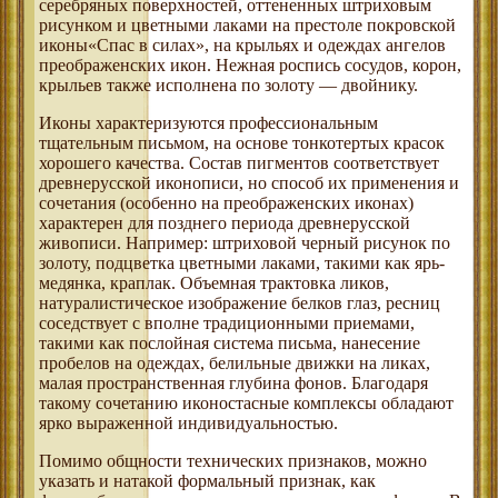
серебряных поверхностей, оттененных штриховым
рисунком и цветными лаками на престоле покровской
иконы«Спас в силах», на крыльях и одеждах ангелов
преображенских икон. Нежная роспись сосудов, корон,
крыльев также исполнена по золоту — двойнику.
Иконы характеризуются профессиональным
тщательным письмом, на основе тонкотертых красок
хорошего качества. Состав пигментов соответствует
древнерусской иконописи, но способ их применения и
сочетания (особенно на преображенских иконах)
характерен для позднего периода древнерусской
живописи. Например: штриховой черный рисунок по
золоту, подцветка цветными лаками, такими как ярь-
медянка, краплак. Объемная трактовка ликов,
натуралистическое изображение белков глаз, ресниц
соседствует с вполне традиционными приемами,
такими как послойная система письма, нанесение
пробелов на одеждах, белильные движки на ликах,
малая пространственная глубина фонов. Благодаря
такому сочетанию иконостасные комплексы обладают
ярко выраженной индивидуальностью.
Помимо общности технических признаков, можно
указать и натакой формальный признак, как