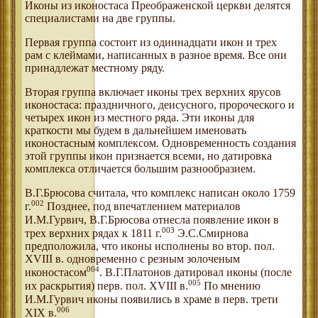
Иконы из иконостаса Преображенской церкви делятся
специалистами на две группы.
Первая группа состоит из одиннадцати икон и трех
рам с клеймами, написанных в разное время. Все они
принадлежат местному ряду.
Вторая группа включает иконы трех верхних ярусов
иконостаса: праздничного, деисусного, пророческого и
четырех икон из местного ряда. Эти иконы для
краткости мы будем в дальнейшем именовать
иконостасным комплексом. Одновременность создания
этой группы икон признается всеми, но датировка
комплекса отличается большим разнообразием.
В.Г.Брюсова считала, что комплекс написан около 1759
002
г.
Позднее, под впечатлением материалов
И.М.Гурвич, В.Г.Брюсова отнесла появление икон в
003
трех верхних рядах к 1811 г.
Э.С.Смирнова
предположила, что иконы исполнены во втор. пол.
XVIII в. одновременно с резным золоченым
004
иконостасом
. В.Г.Платонов датировал иконы (после
005
их раскрытия) перв. пол. XVIII в.
По мнению
И.М.Гурвич иконы появились в храме в перв. трети
006
XIX в.