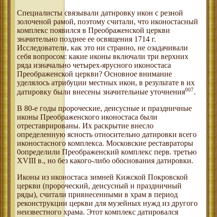
Специалисты связывали датировку икон с резной
золоченой рамой, поэтому считали, что иконостасный
комплекс появился в Преображенской церкви
значительно позднее ее освящения 1714 г.
Исследователи, как это ни странно, не озадачивали
себя вопросом: какие иконы включали три верхних
ряда изначально четырех-ярусного иконостаса
Преображенской церкви? Основное внимание
уделялось атрибуции местных икон, в результате в их
007
датировку были внесены значительные уточнения
.
В 80-е годы пророческие, деисусные и праздничные
иконы Преображенского иконостаса были
отреставрированы. Их раскрытие внесло
определенную ясность относительно датировки всего
иконостасного комплекса. Московские реставраторы
0определили Преображенский комплекс перв. третью
XVIII в., но без какого-либо обоснования датировки.
Иконы из иконостаса зимней Кижской Покровской
церкви (пророческий, деисусный и праздничный
ряды), считали привнесенными в храм в период
реконструкции церкви для музейных нужд из другого
неизвестного храма. Этот комплекс датировался