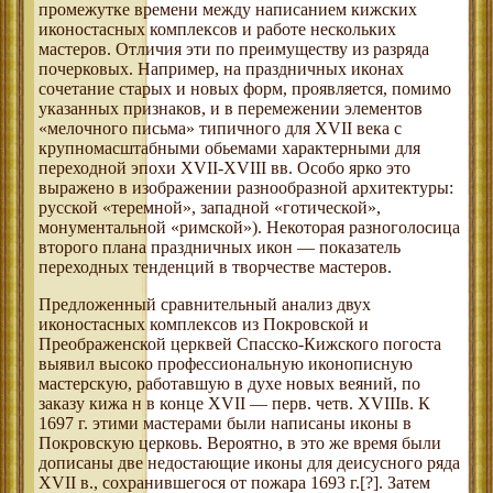
промежутке времени между написанием кижских
иконостасных комплексов и работе нескольких
мастеров. Отличия эти по преимуществу из разряда
почерковых. Например, на праздничных иконах
сочетание старых и новых форм, проявляется, помимо
указанных признаков, и в перемежении элементов
«мелочного письма» типичного для XVII века с
крупномасштабными обьемами характерными для
переходной эпохи XVII-XVIII вв. Особо ярко это
выражено в изображении разнообразной архитектуры:
русской «теремной», западной «готической»,
монументальной «римской»). Некоторая разноголосица
второго плана праздничных икон — показатель
переходных тенденций в творчестве мастеров.
Предложенный сравнительный анализ двух
иконостасных комплексов из Покровской и
Преображенской церквей Спасско-Кижского погоста
выявил высоко профессиональную иконописную
мастерскую, работавшую в духе новых веяний, по
заказу кижа н в конце XVII — перв. четв. XVIIIв. К
1697 г. этими мастерами были написаны иконы в
Покровскую церковь. Вероятно, в это же время были
дописаны две недостающие иконы для деисусного ряда
XVII в., сохранившегося от пожара 1693 г.[?]. Затем