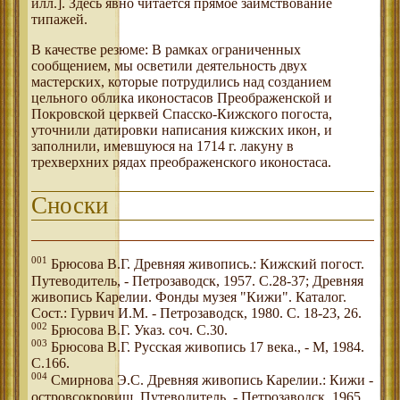
илл.]. Здесь явно читается прямое заимствование
типажей.
В качестве резюме: В рамках ограниченных
сообщением, мы осветили деятельность двух
мастерских, которые потрудились над созданием
цельного облика иконостасов Преображенской и
Покровской церквей Спасско-Кижского погоста,
уточнили датировки написания кижских икон, и
заполнили, имевшуюся на 1714 г. лакуну в
трехверхних рядах преображенского иконостаса.
Сноски
001
Брюсова В.Г. Древняя живопись.: Кижский погост.
Путеводитель, - Петрозаводск, 1957. С.28-37; Древняя
живопись Карелии. Фонды музея "Кижи". Каталог.
Сост.: Гурвич И.М. - Петрозаводск, 1980. С. 18-23, 26.
002
Брюсова В.Г. Указ. соч. С.30.
003
Брюсова В.Г. Русская живопись 17 века., - М, 1984.
С.166.
004
Смирнова Э.С. Древняя живопись Карелии.: Кижи -
островсокровищ. Путеводитель, - Петрозаводск, 1965.