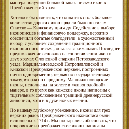
мастера получили большой заказ: письмо икон в
Преображенский храм.
Хотелось бы отметить, что оплатить столь большое
количество дорогих икон вряд ли было по силам
Спасско — Кижскому приходу. Содействие в выборе
иконописцев и финансовую поддержку, вероятно
обеспечили богатые благодетели, а художественный
выбор, с условием сохранения традиционного
иконописного письма, остался за кижанами. Последнее
предположение основано на сопоставлении икон в
двух храмах Олонецкой епархии Петрозаводского
уезда: Марциальноводской Петропавловской и
Кижской Преображенской церквей, построенных
почти одновременно, первая по государственному
заказу, вторая по народному. Марциальноводские
иконы, исполнены на холсте в «живоподобной»
манере, в то время как кижские иконы написаны с
тщательным соблюдением традиций древнерусской
живописи, хотя и в духе новых веяний.
По нашему глубокому убеждению, иконы для трех
верхних рядов Преображенского иконостаса были
исполнены к 1714 г. Мы постарались обосновать, что
покровские и преображенские иконы написаны