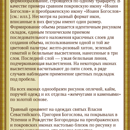
формообразование, строящееся по одному трафарету. В
качестве примера сравним покровскую икону «Иоанн
Богослов» и преображенскую икону «Иоанн Богослов»
[см.: илл.]. Несмотря на разный формат икон,
вписанные в них фигуры имеют один размер.
Формирование обьема решается идентичным рисунком
складок, единым техническим приемом
последовательного наложения красочных слоев для
создания объема, использованием одной и той же
цветовой палитры: желто-розовый хитон, зеленый
гиматий и белильные высветления, нанесенные в три
слоя. Последний слой — узкая белильная линия,
подчеркивающая высветления. На некоторых иконах
высветления насчитывают до пяти слоев, в ряде
случаев наблюдаем применение цветных подкладок
под пробела.
На всех иконах однообразен рисунок оплечий, кайм,
поручей одежд и их отделка «жемчугами и каменьями»
по золотой основе.
Травный орнамент на одеждах святых Власия
Севастийского, Григория Богослова, на покрывалах в
Успении и Рождестве Богородицы на преображенских
и покровских иконах настолько близок по рисунку и