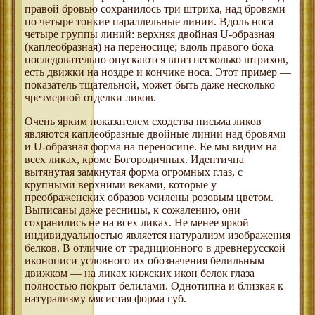
правой бровью сохранилось три штриха, над бровями
по четыре тонкие параллельные линии. Вдоль носа
четыре группы линий: верхняя двойная U-образная
(каплеобразная) на переносице; вдоль правого бока
последовательно опускаются вниз несколько штрихов,
есть движки на ноздре и кончике носа. Этот пример —
показатель тщательной, может быть даже несколько
чрезмерной отделки ликов.
Очень ярким показателем сходства письма ликов
являются каплеобразные двойные линии над бровями
и U-образная форма на переносице. Ее мы видим на
всех ликах, кроме Богородичных. Идентична
вытянутая замкнутая форма огромных глаз, с
крупными верхними веками, которые у
преображенских образов усилены розовым цветом.
Выписаны даже ресницы, к сожалению, они
сохранились не на всех ликах. Не менее яркой
индивидуальностью является натурализм изображения
белков. В отличие от традиционного в древнерусской
иконописи условного их обозначения белильным
движком — на ликах кижских икон белок глаза
полностью покрыт белилами. Однотипна и близкая к
натурализму мясистая форма губ.