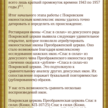
всего лишь краткий промежуток времени 1943 по 1957
011
годы.)
.
Итог начального этапа работы с Покровским
иконостасным комплексом: иконы удалось точно
датировать и определить их происхождение.
Реставрация иконы «Спас в силах» из деисусного ряда
Покровской церкви выявила следующее удивительное
открытие, которое позволило атрибутировать
иконостасные иконы Преображенской церкви. Оно
стало возможным благодаря комплексному
исследованию кижских икон.«Спас в силах» из
деисусного чина Преображенского иконостаса при
сличении оказался «дублем» «Спаса в силах«из
Покровской церкви. Это подтолкнуло к
сравнительному анализу других деисусных икон. Их
сопоставление поражает буквальной повторяемостью
(дублированием) образов.
У нас есть возможность сравнить несколько
воспроизведений икон.
Покровская церковь Преображенская церковь Спас в
силах (Кижи, КП-107/25) Спас в силах (Кижи,