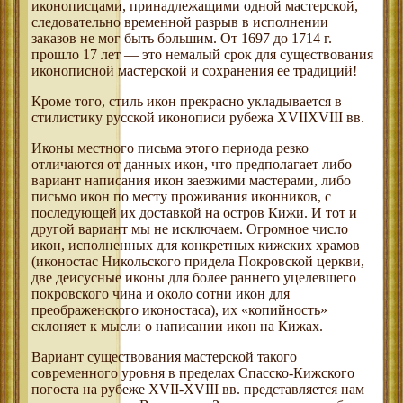
иконописцами, принадлежащими одной мастерской,
следовательно временной разрыв в исполнении
заказов не мог быть большим. От 1697 до 1714 г.
прошло 17 лет — это немалый срок для существования
иконописной мастерской и сохранения ее традиций!
Кроме того, стиль икон прекрасно укладывается в
стилистику русской иконописи рубежа XVIIXVIII вв.
Иконы местного письма этого периода резко
отличаются от данных икон, что предполагает либо
вариант написания икон заезжими мастерами, либо
письмо икон по месту проживания иконников, с
последующей их доставкой на остров Кижи. И тот и
другой вариант мы не исключаем. Огромное число
икон, исполненных для конкретных кижских храмов
(иконостас Никольского придела Покровской церкви,
две деисусные иконы для более раннего уцелевшего
покровского чина и около сотни икон для
преображенского иконостаса), их «копийность»
склоняет к мысли о написании икон на Кижах.
Вариант существования мастерской такого
современного уровня в пределах Спасско-Кижского
погоста на рубеже XVII-XVIII вв. представляется нам