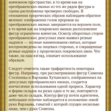
ковчежном пространстве, в то время как на
преображенских иконах из тех же рядов фигуры и
сцены расположены чрезмерно свободно. В
отношении пророческих образов наблюдаем обратное
явление: изображение голов пророков на
преображенских иконах завершается на верхнем поле,
в то время как на покровских иконах расположение
фигур ограничено ковчегом. Осмотр оборотных сторон
преображенских деисусных икон выявил резные
надписи — полные наименования святых, которые
воспроизведены на лицевых сторонах, и сокращенные
резные надписи у пророческих покровских икон. Что
также, на наш взгляд, означает использование
образцов.
Следует отметить также трафаретность некоторых
фигур. Например, при рассматривании фигур Симеона
Столпника и Варлаама Хутынского, изображенных на
деисусных преображенских иконах, создается
впечатление использования одной прориси. Характер
и форма складок на ризах одни и те же, повторяется
даже число складок. Контур фигур почти идентичен,
небольшое отличие наблюдается в положении левой
руки Варлаама, гиматий с которой спущен несколько
ниже, чем с руки Симеона.