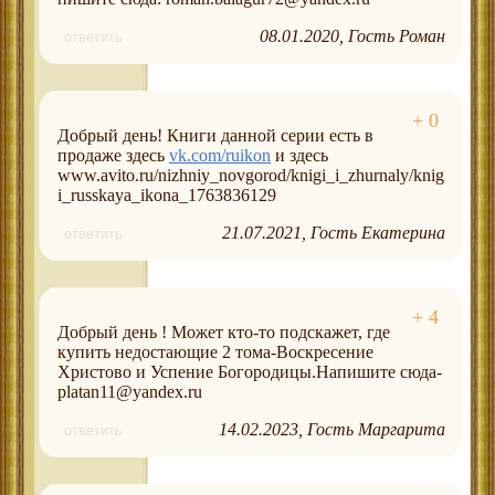
08.01.2020
Гость Роман
ответить
Добрый день! Книги данной серии есть в
продаже здесь
vk.com/ruikon
и здесь
www.avito.ru/nizhniy_novgorod/knigi_i_zhurnaly/knig
i_russkaya_ikona_1763836129
21.07.2021
Гость Екатерина
ответить
Добрый день ! Может кто-то подскажет, где
купить недостающие 2 тома-Воскресение
Христово и Успение Богородицы.Напишите сюда-
platan11@yandex.ru
14.02.2023
Гость Маргарита
ответить