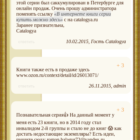
этой серии был саккумулирован в Петербурге для
онлайн продаж. Очень прошу администратора
поменять ссылку
В интернете книги серии
купить можно здесь
с на catalogya.ru
Заранее признательна,
Catalogya
10.02.2015
Гость Catalogya
ответить
Книги также есть в продаже здесь
www.ozon.ru/context/detail/id/26013071/
26.11.2015
admin
ответить
Познавательная серия👍 На данный момент у
меня есть 23 книги, но в 2014 году стал
инвалидом 2-й группы и стало не до книг 😱 как
достать недостающие экземпляры? Есть идеи,
пишите сюда: roman.balagur72@yandex.ru