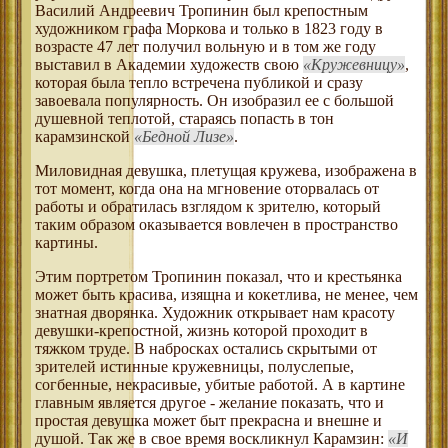
Василий Андреевич Тропинин был крепостным
художником графа Моркова и только в 1823 году в
возрасте 47 лет получил вольную и в том же году
выставил в Академии художеств свою
Кружевницу
,
которая была тепло встречена публикой и сразу
завоевала популярность. Он изобразил ее с большой
душевной теплотой, стараясь попасть в тон
карамзинской
Бедной Лизе
.
Миловидная девушка, плетущая кружева, изображена в
тот момент, когда она на мгновение оторвалась от
работы и обратилась взглядом к зрителю, который
таким образом оказывается вовлечен в пространство
картины.
Этим портретом Тропинин показал, что и крестьянка
может быть красива, изящна и кокетлива, не менее, чем
знатная дворянка. Художник открывает нам красоту
девушки-крепостной, жизнь которой проходит в
тяжком труде. В набросках остались скрытыми от
зрителей истинные кружевницы, полуслепые,
согбенные, некрасивые, убитые работой. А в картине
главным является другое - желание показать, что и
простая девушка может быт прекрасна и внешне и
душой. Так же в свое время воскликнул Карамзин:
И