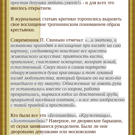
простая девушка любить умеет!
- и для всех это
явилось открытием.
В журнальных статьях критики торопились выразить
свое восхищение тропининским пониманием образа
крестьянки.
Современник П. Свиньин отмечал:
...и знатоки, и
незнатоки приходят в восхищение при взгляде на сию
картину, соединяющую поистине все красоты
живописного искусства: приятность кисти,
правильное, счастливое освещение, колорит ясный,
естественный. Сверх того в самом портрете
обнаруживается душа красавицы и тот лукавый
взгляд любопытства, который брошен ею на кого-то
вошедшего в ту минуту. Обнаженные за локоть руки
ее остановились вместе со взором, работа
прекратилась, вырвался вздох из девственной груди,
прикрытой кисейным платком, - и все это изображено
с такой правдой и простотой
.
Кто были все эти
Белошвейки
,
Кружевницы
,
Золотошвейки
? Наверное, не дворянские барышни,
от скуки занявшиеся рукоделием. Были ли они
дворовыми девушками или московскими