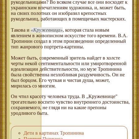
рукодельницами? Во всяком случае все они восходят к
украинским впечатлениям художника, и, может быть,
на своих полотнах он изобразил крепостных
рукодельниц, работающих в помещичьих мастерских.
Такова и
Кружевница
, которая стала новым
явлением в живописном искусстве того времени. В.А.
Тропинин создал в этом произведении определенный
тип жанрового портрета-картины.
Может быть, современный зритель найдет в холсте
черты некой сентиментальности или умиротворенной
идеализации действительности, но музе Тропинина
была свойственна незлобливая раздумчивость. Он не
был борцом. Его чуткая и чистая душа, может,
мирилась со многим.
Он чтил красоту человека труда. В „Кружевнице"
трогательно воспето чувство внутреннего достоинства,
сохраняемого, не глядя ни на какие препоны
уродливого быта.
Дети в картинах Тропинина
Портрет Пушкина