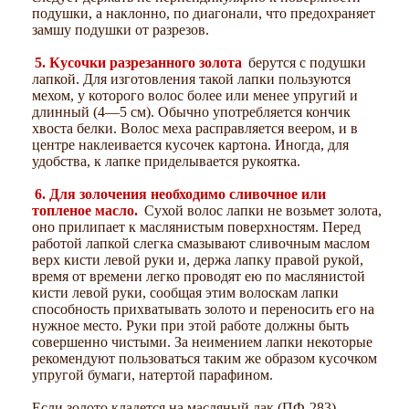
подушки, а наклонно, по диагонали, что предохраняет
замшу подушки от разрезов.
5. Кусочки разрезанного золота
берутся с подушки
лапкой. Для изготовления такой лапки пользуются
мехом, у которого волос более или менее упругий и
длинный (4—5 см). Обычно употребляется кончик
хвоста белки. Волос меха расправляется веером, и в
центре наклеивается кусочек картона. Иногда, для
удобства, к лапке приделывается рукоятка.
6. Для золочения необходимо сливочное или
топленое масло.
Сухой волос лапки не возьмет золота,
оно прилипает к маслянистым поверхностям. Перед
работой лапкой слегка смазывают сливочным маслом
верх кисти левой руки и, держа лапку правой рукой,
время от времени легко проводят ею по маслянистой
кисти левой руки, сообщая этим волоскам лапки
способность прихватывать золото и переносить его на
нужное место. Руки при этой работе должны быть
совершенно чистыми. За неимением лапки некоторые
рекомендуют пользоваться таким же образом кусочком
упругой бумаги, натертой парафином.
Если золото кладется на масляный лак (ПФ-283),