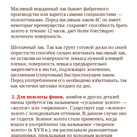
Масляный морданный лак бывает фабричного
производства или варится самими специалистами —
позолотчиками. Перед масляным лаком 4С он имеет
некоторые преимущества: сохраняет способность брать
золото в течение 12 часов, дает более блестящую
золоченую поверхность.
Шеллачный лак. Так как грунт готовой доски по своей
пористости способен сильно впитывать масляный лак,
не оставляя на поверхности левкаса нужной клеящей
пленки, поверхность левкаса предварительно
закрепляется в местах, подлежащих золочению,
шеллачным (спиртовым) быстросохнущим лаком.
Перед употреблением его необходимо взбалтывать, так
как частички шеллака оседают на дно.
2. Для позолоты фонов,
нимбов и других деталей
иконы требуется так называемое «сусальное золото» —
«желтое» или «червонное». Существует еще «зеленое»
золото с холодноватым оттенком. В данном случае оно
не годится. Зеленое золото стали применять, когда
вошло в употребление так называемое «твореное
золото» (в XVII в.), им расписывали разноцветные
драпировки, прокладывая по холодным колерам