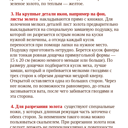
зеленое золото, по теплым — желтое.
3. На крупные детали икон, например на фон,
листы золота
накладываются прямо с книжки. Для
золочения мелких деталей лист золота предварительно
выкладывается на специальную замшевую подушку, на
которой он разрезается острым ножом на куски
нужной величины, а отсюда каждый кусок
переносится при помощи лапки на нужное место.
Подушку приготовить нетрудно. Берется кусок фанеры
или тонкая ровная дощечка прямоугольной формы —
15 х 20 см (можно немного меньше или больше). По
размеру дощечки подбирается кусок меха, лучше
замши, который и прибивается мелкими гвоздями с
трех сторон к обрезам дощечки мездрой кверху.
Открытой оставляется одна из больших сторон. Через
нее ножом, по возможности равномерно, до отказа
засовывается вата, после чего забивается гвоздями и
эта сторона.
4. Для разрезания золота
существуют специальные
ножи, у которых длинная режущая часть заточена с
обеих сторон. За неимением такого ножа можно
пользоваться скальпелем. При разрезании золота нож
следует держать не перпендикулярно к поверхности