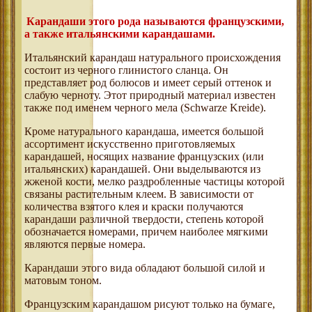
Карандаши этого рода называются французскими,
а также итальянскими карандашами.
Итальянский карандаш натурального происхождения
состоит из черного глинистого сланца. Он
представляет род болюсов и имеет серый оттенок и
слабую черноту. Этот природный материал известен
также под именем черного мела (Schwarze Kreide).
Кроме натурального карандаша, имеется большой
ассортимент искусственно приготовляемых
карандашей, носящих название французских (или
итальянских) карандашей. Они выделываются из
жженой кости, мелко раздробленные частицы которой
связаны растительным клеем. В зависимости от
количества взятого клея и краски получаются
карандаши различной твердости, степень которой
обозначается номерами, причем наиболее мягкими
являются первые номера.
Карандаши этого вида обладают большой силой и
матовым тоном.
Французским карандашом рисуют только на бумаге,