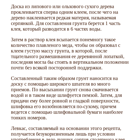
Доска из липового или ольхового сухого дерева
проклеивается сперва одним клеем, после чего на
дерево наклеивается редкая материя, называемая
серпянкой. Для составления грунта берется 1 часть
клея, который разводится в 6 частях воды.
Затем в раствор клея всыпается понемногу такое
количество плавленого меда, чтобы он образовал с
клеем густую массу грунта, в которой, после
тщательного размешивания ее деревянной лопаткой,
последняя могла бы стоять в вертикальном положении
почти без всякой посторонней поддержки.
Составленный таким образом грунт наносится на
доску с помощью широкого шпателя во много
приемов. По высыхании грунт снова смачивается
водой и в таком виде шлифуется пемзой. Затем, для
придачи ему более ровной и гладкой поверхности,
шлифовка его возобновляется по-сухому, причем
ведется с помощью шлифовальной бумаги наиболее
тонких номеров.
Левкас, составляемый на основании этого рецепта,
получается безукоризненным лишь при условии
употребления в дело лучших сортов столярного клея,