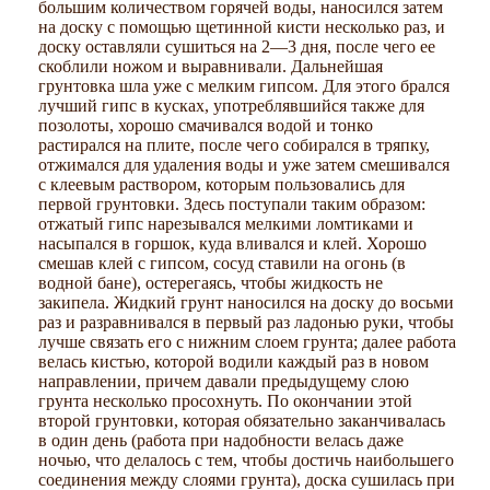
большим количеством горячей воды, наносился затем
на доску с помощью щетинной кисти несколько раз, и
доску оставляли сушиться на 2—3 дня, после чего ее
скоблили ножом и выравнивали. Дальнейшая
грунтовка шла уже с мелким гипсом. Для этого брался
лучший гипс в кусках, употреблявшийся также для
позолоты, хорошо смачивался водой и тонко
растирался на плите, после чего собирался в тряпку,
отжимался для удаления воды и уже затем смешивался
с клеевым раствором, которым пользовались для
первой грунтовки. Здесь поступали таким образом:
отжатый гипс нарезывался мелкими ломтиками и
насыпался в горшок, куда вливался и клей. Хорошо
смешав клей с гипсом, сосуд ставили на огонь (в
водной бане), остерегаясь, чтобы жидкость не
закипела. Жидкий грунт наносился на доску до восьми
раз и разравнивался в первый раз ладонью руки, чтобы
лучше связать его с нижним слоем грунта; далее работа
велась кистью, которой водили каждый раз в новом
направлении, причем давали предыдущему слою
грунта несколько просохнуть. По окончании этой
второй грунтовки, которая обязательно заканчивалась
в один день (работа при надобности велась даже
ночью, что делалось с тем, чтобы достичь наибольшего
соединения между слоями грунта), доска сушилась при