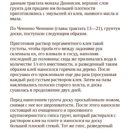
данным трактата монаха Дионисия, верхние слои
грунта для придачи им большей плотности
приготовлялись с эмульсией из клея, льняного масла и
мыла.
По Ченнино Ченнини (главы трактата 13—21), грунтуя
доски, поступали следующим образом.
Приготовив раствор пергаментного клея такой
густоты, чтобы проба его между ладонями рук
склеивала их, его вливали в сосуд, наполняя
последний до половины; сюда же приливалась вода в
количестве 1/з его вместимости, и разведенный таким
образом клей наносился горячим на дерево. После
просушки его проклеивали еще два раза (просушивая
каждый раз) густым раствором клея. Затем на пазы
наклеивались полоски старого холста, и доска
сушилась в продолжение двух дней.
Перед нанесением грунта доску проскабливали ножом,
снимая с нее все шероховатости. После этого наносили
состоящий из очищенного и просеянного
крупнозернистого гипса грунт, который растирался с
раствором клея на плите и наносился на доску
большой плоской стекой. Тот же гипс, разведенный