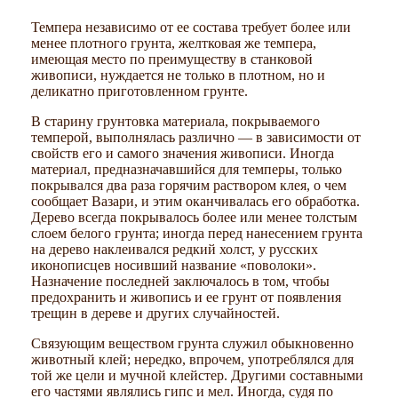
Темпера независимо от ее состава требует более или
менее плотного грунта, желтковая же темпера,
имеющая место по преимуществу в станковой
живописи, нуждается не только в плотном, но и
деликатно приготовленном грунте.
В старину грунтовка материала, покрываемого
темперой, выполнялась различно — в зависимости от
свойств его и самого значения живописи. Иногда
материал, предназначавшийся для темперы, только
покрывался два раза горячим раствором клея, о чем
сообщает Вазари, и этим оканчивалась его обработка.
Дерево всегда покрывалось более или менее толстым
слоем белого грунта; иногда перед нанесением грунта
на дерево наклеивался редкий холст, у русских
иконописцев носивший название «поволоки».
Назначение последней заключалось в том, чтобы
предохранить и живопись и ее грунт от появления
трещин в дереве и других случайностей.
Связующим веществом грунта служил обыкновенно
животный клей; нередко, впрочем, употреблялся для
той же цели и мучной клейстер. Другими составными
его частями являлись гипс и мел. Иногда, судя по