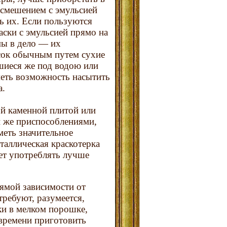
 смешением с эмульсией
ть их. Если пользуются
аски с эмульсией прямо на
мы в дело — их
сок обычным путем сухие
шиеся же под водою или
еть возможность насытить
а.
й каменной плитой или
и же приспособлениями,
меть значительное
таллическая краскотерка
ует употреблять лучше
рямой зависимости от
требуют, разумеется,
ки в мелком порошке,
времени приготовить