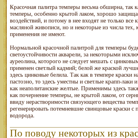
Красочная палитра темперы весьма обширна, так 
темперы, особенно крытой лаком, хорошо защища
воздействий, и потому в нее входят не только все
масляной живописи, но и некоторые из числа тех, 
применения не имеют.
Нормальной красочной палитрой для темперы будет
светоустойчивости акварели, за некоторыми исклю
ауреолина, которого не следует мешать с цинковы
применен светлый кадмий; белой же краской лучше
здесь цинковые белила. Так как в темпере краски 
пастозно, то здесь уместны и светлые крапп-лаки и
как неаполитанские желтые. Применимы здесь такж
как почернение темперы, не крытой лаком, от серн
ввиду нерастворимости связующего вещества тем
регенерировать потемневшие свинцовые краски с
водорода.
По поводу некоторых из крас