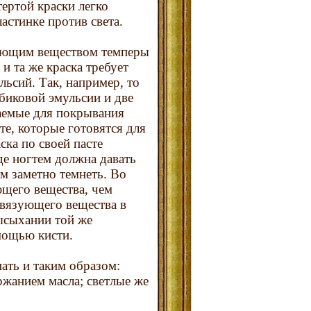
тертой краски легко
астинке против света.
ующим веществом темперы
 и та же краска требует
льсий. Так, например, то
абиковой эмульсии и две
чаемые для покрывания
е, которые готовятся для
ка по своей пасте
де ногтем должна давать
м заметно темнеть. Во
ющего вещества, чем
связующего вещества в
ысыхании той же
мощью кисти.
ать и таким образом:
ржанием масла; светлые же