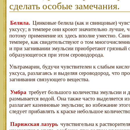
сделать особые замечания.
Белила.
Цинковые белила (как и свинцовые) чувс
уксусу; в темпере они кроют значительно лучше, ч
потому применение их здесь вполне уместно. Сви
темпере, как свидетельствуют о том многочислен
и при загнивании эмульсии приобретают грязный о
образующегося при этом сероводорода.
Ультрамарин, будучи чувствителен к слабым кислот
уксуса, разлагаясь и выделяя сероводород, что пр
загнивания связующего вещества.
Умбра
требует большого количества эмульсии и 
размывается водой. Она также часто выделяется и
разлагает казеиновые эмульсии; во избежание этог
следует прибавлять к краске небольшое количеств
Парижская лазурь
чувствигельна к растворителя