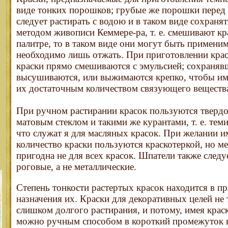
виде тонких порошков; грубые же порошки перед
следует растирать с водою и в таком виде сохраня
методом живописи Кеммере-ра, т. е. смешивают кр
палитре, то в таком виде они могут быть примени
необходимо лишь отжать. При приготовлении кра
краски прямо смешиваются с эмульсией; сохраняв
высушиваются, или выжимаются крепко, чтобы им
их достаточным количеством связующего веществ
При ручном растирании красок пользуются твердо
матовым стеклом и такими же курантами, т. е. тем
что служат я для масляных красок. При желании и
количество краски пользуются краскотеркой, но ме
пригодна не для всех красок. Шпатели также след
роговые, а не металлические.
Степень тонкости растертых красок находится в п
назначения их. Краски для декоративных целей не 
слишком долгого растирания, и потому, имея крас
можно ручным способом в короткий промежуток 