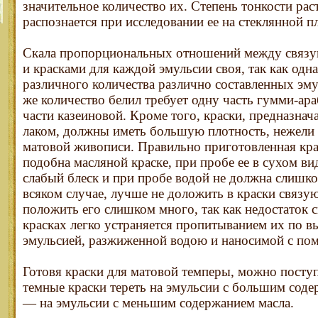
значительное количество их. Степень тонкости рас
распознается при исследовании ее на стеклянной пл
Скала пропорциональных отношений между связ
и красками для каждой эмульсии своя, так как одна
различного количества различно составленных эму
же количество белил требует одну часть гумми-ар
части казеиновой. Кроме того, краски, предназна
лаком, должны иметь большую плотность, нежели т
матовой живописи. Правильно приготовленная крас
подобна масляной краске, при пробе ее в сухом ви
слабый блеск и при пробе водой не должна слишко
всяком случае, лучше не доложить в краски связу
положить его слишком много, так как недостаток 
красках легко устраняется пропитыванием их по в
эмульсией, разжиженной водою и наносимой с по
Готовя краски для матовой темперы, можно поступ
темные краски тереть на эмульсии с большим соде
— на эмульсии с меньшим содержанием масла.