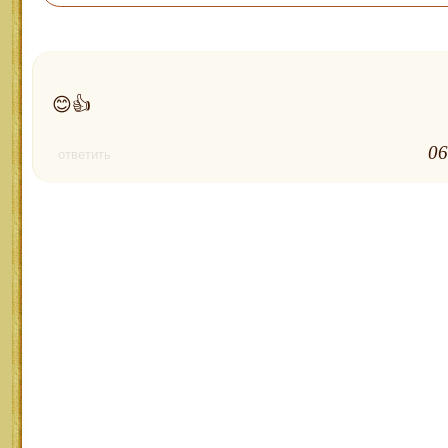
😊👍
06
ответить