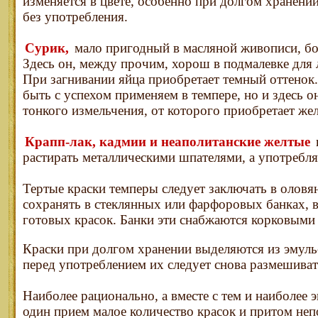
изменяется в цвете, особенно при долгом хранени
без употребления.
Сурик,
мало пригодный в масляной живописи, бол
Здесь он, между прочим, хорош в подмалевке для 
При загнивании яйца приобретает темный оттенок
быть с успехом применяем в темпере, но и здесь 
тонкого измельчения, от которого приобретает же
Крапп-лак, кадмии и неаполитанские желтые
растирать металлическими шпателями, а употребля
Тертые краски темперы следует заключать в олов
сохранять в стеклянных или фарфоровых банках, 
готовых красок. Банки эти снабжаются корковыми
Краски при долгом хранении выделяются из эмуль
перед употреблением их следует снова размешиват
Наиболее рационально, а вместе с тем и наиболее 
один прием малое количество красок и притом неп