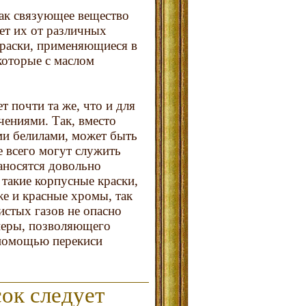
как связующее вещество
ет их от различных
 краски, применяющиеся в
которые с маслом
 почти та же, что и для
чениями. Так, вместо
ми белилами, может быть
 всего могут служить
наносятся довольно
 такие корпусные краски,
е и красные хромы, так
истых газов не опасно
перы, позволяющего
 помощью перекиси
ок следует