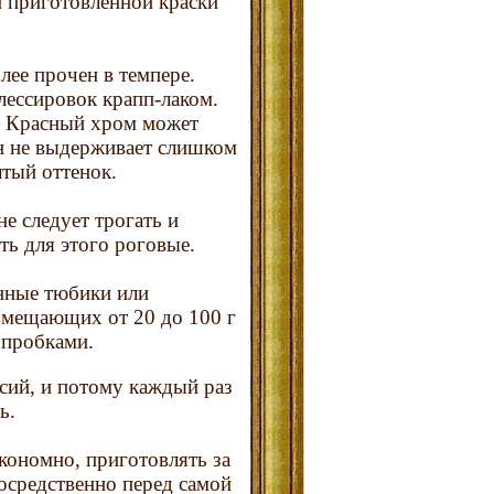
и приготовленной краски
ее прочен в темпере.
лессировок крапп-лаком.
. Красный хром может
он не выдерживает слишком
лтый оттенок.
не следует трогать и
ть для этого роговые.
янные тюбики или
вмещающих от 20 до 100 г
 пробками.
сий, и потому каждый раз
ь.
экономно, приготовлять за
осредственно перед самой