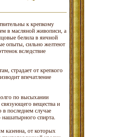
твительны к крепкому
ем в масляной живописи, а
нцовые белила в яичной
ные опыты, сильно желтеют
ттенок вследствие
ам, страдает от крепкого
оизводит впечатление
долго по высыхании
з связующего вещества и
о в последнем случае
о нашатырного спирта.
м казеина, от которых