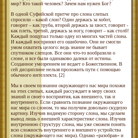
мир? Кто такой человек? Зачем нам нужен Бог?
В одной Суфийской притче про слона слепых
спросили – какой слон? Один держась за хобот,
говорит – как труба, второй держась за хвост, говорит -
как плеть, третий, держась за ногу, говорит – как столб!
Каждый пощупал только одну из многих частей слона.
И каждый воспринял его ошибочно. Они не смогли
умом охватить целого: ведь знание не бывает
спутником слепцов. Все они что-то вообразили о
слоне, и все были одинаково далеки от истины.
Созданное умозрением не ведает о Божественном. В
сей дисциплине нельзя проложить пути с помощью
обычного интеллекта. [2]
Мы в своем познании окружающего нас мира похожи
на этих слепых, каждый рассуждает в меру своих
знаний и своего восприятия, как внешнего, так и
внутреннего. Если сравнить познание окружающего
нас мира со слоном, то мы получим довольно скудную
картину. Изучив видимую сторону слона, мы сделаем
вывод лишь о внешней характеристике слона. Изучив
внутреннюю структуру слона, мы уже сможем понять
всю сложность внутреннего и внешнего устройства
слона (окружающего нас мира). Однако «разобрав» и