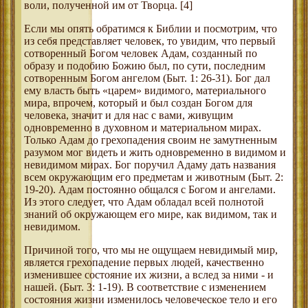
воли, полученной им от Творца. [4]
Если мы опять обратимся к Библии и посмотрим, что
из себя представляет человек, то увидим, что первый
сотворенный Богом человек Адам, созданный по
образу и подобию Божию был, по сути, последним
сотворенным Богом ангелом (Быт. 1: 26-31). Бог дал
ему власть быть «царем» видимого, материального
мира, впрочем, который и был создан Богом для
человека, значит и для нас с вами, живущим
одновременно в духовном и материальном мирах.
Только Адам до грехопадения своим не замутненным
разумом мог видеть и жить одновременно в видимом и
невидимом мирах. Бог поручил Адаму дать названия
всем окружающим его предметам и животным (Быт. 2:
19-20). Адам постоянно общался с Богом и ангелами.
Из этого следует, что Адам обладал всей полнотой
знаний об окружающем его мире, как видимом, так и
невидимом.
Причиной того, что мы не ощущаем невидимый мир,
является грехопадение первых людей, качественно
изменившее состояние их жизни, а вслед за ними - и
нашей. (Быт. 3: 1-19). В соответствие с изменением
состояния жизни изменилось человеческое тело и его