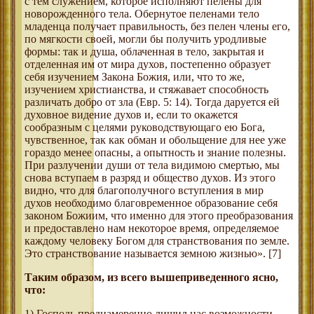
с тем служением, которое исполняют пелены для
новорожденного тела. Обернутое пеленами тело
младенца получает правильность, без пелен члены его,
по мягкости своей, могли бы получить уродливые
формы: так и душа, облаченная в тело, закрытая и
отделенная им от мира духов, постепенно образует
себя изучением Закона Божия, или, что то же,
изучением христианства, и стяжавает способность
различать добро от зла (Евр. 5: 14). Тогда даруется ей
духовное видение духов и, если то окажется
сообразным с целями руководствующаго ею Бога,
чувственное, так как обман и обольщение для нее уже
гораздо менее опасны, а опытность и знание полезны.
При разлучении души от тела видимою смертью, мы
снова вступаем в разряд и общество духов. Из этого
видно, что для благополучного вступления в мир
духов необходимо благовременное образование себя
законом Божиим, что именно для этого преобразования
и предоставлено нам некоторое время, определяемое
каждому человеку Богом для странствования по земле.
Это странствование называется земною жизнью». [7]
Таким образом, из всего вышеприведенного ясно,
что:
1) Господь преднамеренно лишил нас возможности