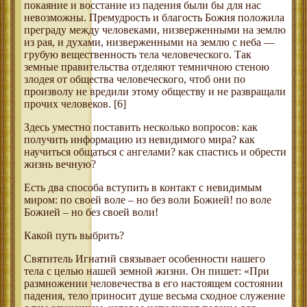
покаяние и восстание из падения были бы для нас
невозможны. Премудрость и благость Божия положила
преграду между человеками, низверженными на землю
из рая, и духами, низверженными на землю с неба —
грубую вещественность тела человеческого. Так
земные правительства отделяют темничною стеною
злодея от общества человеческого, чтоб они по
произволу не вредили этому обществу и не развращали
прочих человеков. [6]
Здесь уместно поставить несколько вопросов: как
получить информацию из невидимого мира? как
научиться общаться с ангелами? как спастись и обрести
жизнь вечную?
Есть два способа вступить в контакт с невидимым
миром: по своей воле – но без воли Божией! по воле
Божией – но без своей воли!
Какой путь выбрить?
Святитель Игнатий связывает особенности нашего
тела с целью нашей земной жизни. Он пишет: «При
размножении человечества в его настоящем состоянии
падения, тело приносит душе весьма сходное служение