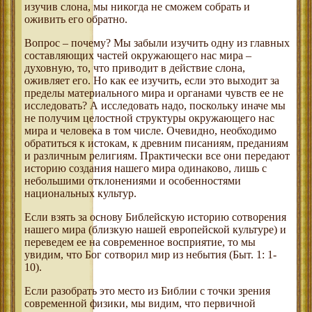
изучив слона, мы никогда не сможем собрать и
оживить его обратно.
Вопрос – почему? Мы забыли изучить одну из главных
составляющих частей окружающего нас мира –
духовную, то, что приводит в действие слона,
оживляет его. Но как ее изучить, если это выходит за
пределы материального мира и органами чувств ее не
исследовать? А исследовать надо, поскольку иначе мы
не получим целостной структуры окружающего нас
мира и человека в том числе. Очевидно, необходимо
обратиться к истокам, к древним писаниям, преданиям
и различным религиям. Практически все они передают
историю создания нашего мира одинаково, лишь с
небольшими отклонениями и особенностями
национальных культур.
Если взять за основу Библейскую историю сотворения
нашего мира (близкую нашей европейской культуре) и
переведем ее на современное восприятие, то мы
увидим, что Бог сотворил мир из небытия (Быт. 1: 1-
10).
Если разобрать это место из Библии с точки зрения
современной физики, мы видим, что первичной