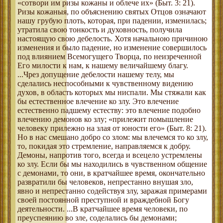
«сотвори им ризы кожаны и облече их» (Быт. 3: 21).
Ризы кожаныя, по объяснению святых Отцов означают
нашу грубую плоть, которая, при падении, изменилась;
утратила свою тонкость и духовность, получила
настоящую свою дебелость. Хотя начальною причиною
изменения и было падение, но изменение совершилось
под влиянием Всемогущего Творца, по неизреченной
Его милости к нам, к нашему величайшему благу.
...Чрез допущение дебелости нашему телу, мы
сделались неспособными к чувственному видению
духов, в область которых мы ниспали. Мы стяжали как
бы естественное влечение ко злу. Это влечение
естественно падшему естеству: это влечение подобно
влечению демонов ко злу; «прилежит помышление
человеку прилежно на злая от юности его» (Быт. 8: 21).
Но в нас смешано добро со злом: мы влечемся то ко злу,
то, покидая это стремление, направляемся к добру.
Демоны, напротив того, всегда и всецело устремлены
ко злу. Если бы мы находились в чувственном общение
с демонами, то они, в кратчайшее время, окончательно
развратили бы человеков, непрестанно внушая зло,
явно и непрестанно содействуя злу, заражая примерами
своей постоянной преступной и враждебной Богу
деятельности. ...В кратчайшее время человеки, по
преуспеянию во зле, соделались бы демонами;