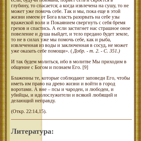
глубину, то спасается; а когда извлечена на сушу, то не
может уже помочь себе. Так и мы, пока еще в этой
жизни имеем от Бога власть разорвать на себе узы
вражеской воли и Покаянием свергнуть с себя бремя
грехов и спастись. А если застигнет нас страшное оное
повеление и душа выйдет, и тело предано будет земле,
то не в силах уже мы помочь себе, как и рыба,
извлеченная из воды и заключенная в сосуд, не может
уже оказать себе помощи». (
Добр. - т. 2. - С. 351.)
И так будем молиться, ибо в молитве Мы приходим в
общение с Богом и познаем Его. [9]
Блаженны те, которые соблюдают заповеди Его, чтобы
иметь им право на древо жизни и войти в город
воротами. А вне – псы и чародеи, и любодеи, и
убийцы, и идолослужители и всякий любящий и
делающий неправду.
(Откр. 22:14,15).
Литература: