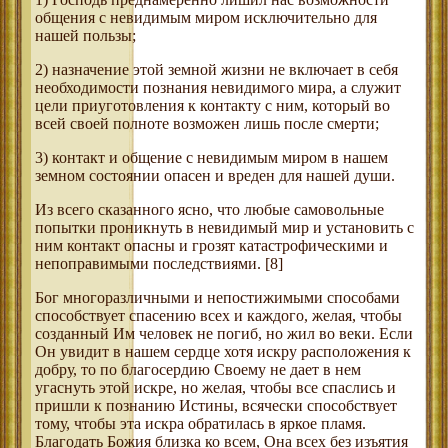
общения с невидимым миром исключительно для
нашей пользы;
2) назначение этой земной жизни не включает в себя
необходимости познания невидимого мира, а служит
цели приуготовления к контакту с ним, который во
всей своей полноте возможен лишь после смерти;
3) контакт и общение с невидимым миром в нашем
земном состоянии опасен и вреден для нашей души.
Из всего сказанного ясно, что любые самовольные
попытки проникнуть в невидимый мир и установить с
ним контакт опасны и грозят катастрофическими и
непоправимыми последствиями. [8]
Бог многоразличными и непостижимыми способами
способствует спасению всех и каждого, желая, чтобы
созданный Им человек не погиб, но жил во веки. Если
Он увидит в нашем сердце хотя искру расположения к
добру, то по благосердию Своему не дает в нем
угаснуть этой искре, но желая, чтобы все спаслись и
пришли к познанию Истины, всячески способствует
тому, чтобы эта искра обратилась в яркое пламя.
Благодать Божия близка ко всем, Она всех без изъятия