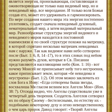
является энергия, пронизывающая, составляющая и
оживотворяющая не только наш видимый мир, но и
невидимый мир, все мироздание. И только воля Божья
создав его, может его удерживать и гармонизировать.
По мере создания нашего мира эта энергия постепенно
уплотняясь, создает сначала невидимый духовный,
нематериальный мир, а затем видимый материальный
мир. Разнообразные структуры энергий видимого и
невидимого миров находится в постоянной
взаимосвязи и по своей структуре похожи на матрешку,
в которой спрятано несколько матрешек невидимых
нам с наружи. Так как видимое нами небо сотворено
после (Быт. 1: 6, 8, 14 -17), то в этих словах под небом
нужно разуметь духов, которые в Св. Писании
представляются населяющими небо (Кон. 1: 16) - вот
почему Моисей не приписывает небу того нестроения,
какое приписывает земле, которая «бе невидима и
неустроена» (Быт. 1:2). Об этом можно заключить из
слов Бога к Иову: «Егда сотворены быша звезды,
восхвалиша Мя гласом велиим вси Ангели Мои» (Ион.
38: 7). Отсюда видно, что Ангелы существовали уже в
четвертый день творения. Создатель Ангелов сотворил
их по образу Своему - бестелесными, по естеству их -
подобными некоторому духу и огню невещественному,
о чем царь пророк Давид говорит: «Творяй Ангелы