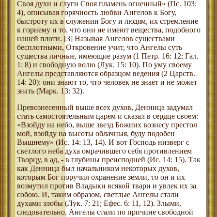
Своя духи и слуги Своя пламень огненный» (Пс. 103:
4), описывая горячность любви Ангелов к Богу,
быстроту их в служении Богу и людям, их стремление
к горнему и то, что они не имеют вещества, подобного
нашей плоти. [3] Называя Ангелов существами
бесплотными, Откровение учит, что Ангелы суть
существа личные, имеющие разум (1 Петр. 16: 12; Гал.
1: 8) и свободную волю (Лук. 15: 10). По уму своему
Ангелы представляются образцом ведения (2 Царств.
14: 20): они знают то, что человек не знает и не может
знать (Марк. 13: 32).
Превознесенный выше всех духов, Денница задумал
стать самостоятельным царем и сказал в сердце своем:
«Взойду на небо, выше звезд Божиих вознесу престол
мой, взойду на высоты облачныя, буду подобен
Вышнему» (Ис. 14: 13, 14). И вот Господь низверг с
светлого неба духа омрачившего себя противлением
Творцу, в ад, - в глубины преисподней (Ис. 14: 15). Так
как Денница был начальником некоторых духов,
которым Бог поручил охранение земли, то он и их
возмутил против Владыки всякой твари и увлек их за
собою. И, таким образом, светлые Ангелы стали
духами злобы (Лук. 7: 21; Ефес. 6: 11, 12). Злыми,
следовательно, Ангелы стали по причине свободной