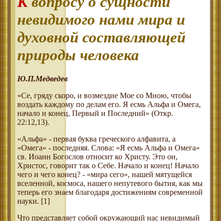
К вопросу о сущности
невидимого нами мира и
духовной составляющей
природы человека
Ю.П.Медведев
«Се, гряду скоро, и возмездие Мое со Мною, чтобы
воздать каждому по делам его. Я есмь Альфа и Омега,
начало и конец, Первый и Последний» (Откр.
22:12,13).
«Альфа» - первая буква греческого алфавита, а
«Омега» - последняя. Слова: «Я есмь Альфа и Омега»
св. Иоанн Богослов относит ко Христу. Это он,
Христос, говорит так о Себе. Начало и конец! Начало
чего и чего конец? - «мира сего», нашей мятущейся
вселенной, космоса, нашего непутевого бытия, как мы
теперь его знаем благодаря достижениям современной
науки. [1]
Что представляет собой окружающий нас невидимый