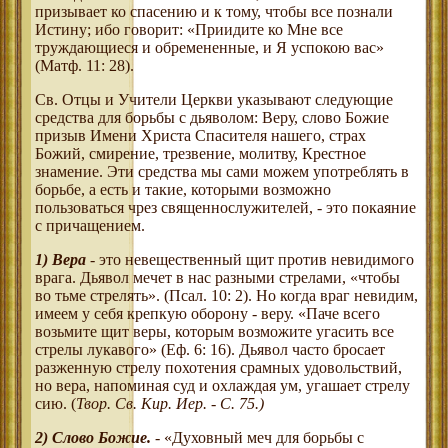
призывает ко спасению и к тому, чтобы все познали
Истину; ибо говорит: «Приидите ко Мне все
труждающиеся и обремененные, и Я успокою вас»
(Матф. 11: 28).
Св. Отцы и Учители Церкви указывают следующие
средства для борьбы с дьяволом: Веру, слово Божие
призыв Имени Христа Спасителя нашего, страх
Божий, смирение, трезвение, молитву, Крестное
знамение. Эти средства мы сами можем употреблять в
борьбе, а есть и такие, которыми возможно
пользоваться чрез священнослужителей, - это покаяние
с причащением.
1)
Вера
- это невещественный щит против невидимого
врага. Дьявол мечет в нас разными стрелами, «чтобы
во тьме стрелять». (Псал. 10: 2). Но когда враг невидим,
имеем у себя крепкую оборону - веру. «Паче всего
возьмите щит веры, которым возможите угасить все
стрелы лукавого» (Еф. 6: 16). Дьявол часто бросает
разженную стрелу похотения срамных удовольствий,
но вера, напоминая суд и охлаждая ум, угашает стрелу
сию. (
Твор. Св. Кир. Иер. - С. 75.)
2)
Слово Божие.
- «Духовный меч для борьбы с