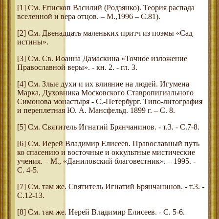
[1] См. Епископ Василий (Родзянко). Теория распада
вселенной и вера отцов. – М.,1996 – С.81).
[2] См. Двенадцать маленьких притч из поэмы «Сад
истины».
[3] См. Св. Иоанна Дамаскина «Точное изложение
Православной веры». - кн. 2. - гл. 3.
[4] См. Злые духи и их влияние на людей. Игумена
Марка, Духовника Московского Ставропигиального
Симонова монастыря - С.-Петербург. Типо-литография
и переплетная Ю. А. Мансфельд. 1899 г. – С. 8.
[5] См. Святитель Игнатий Брянчанинов. - т.3. - С.7-8.
[6] См. Иерей Владимир Елисеев. Православный путь
ко спасению и восточные и оккультные мистические
учения. – М., «Даниловский благовестник». – 1995. -
С. 4-5.
[7] См. там же. Святитель Игнатий Брянчанинов. - т.3. -
С.12-13.
[8] См. там же. Иерей Владимир Елисеев. - С. 5-6.