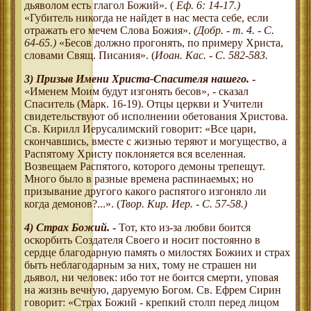
дьяволом есть глагол Божий». (
Еф. 6: 14-17.)
«Губитель никогда не найдет в нас места себе, если
отражать его мечем Слова Божия».
(Добр. - т. 4. - С.
64-65.)
«Бесов должно прогонять, по примеру Христа,
словами Свящ. Писания». (
Иоан. Кас. - С. 582-583.
3)
Призыв Имени Христа-Спасителя нашего.
-
«Именем Моим будут изгонять бесов», - сказал
Спаситель (Марк. 16-19). Отцы церкви и Учители
свидетельствуют об исполнении обетования Христова.
Св. Кирилл Иерусалимский говорит: «Все цари,
скончавшись, вместе с жизнью теряют и могущество, а
Распятому Христу поклоняется вся вселенная.
Возвещаем Распятого, которого демоны трепещут.
Много было в разные времена распинаемых; но
призывание другого какого распятого изгоняло ли
когда демонов?...». (
Твор. Кир. Иер. - С. 57-58.)
4)
Страх Божий.
-
Тот, кто из-за любви боится
оскорбить Создателя Своего и носит постоянно в
сердце благодарную память о милостях Божиих и страх
быть неблагодарным за них, тому не страшен ни
дьявол, ни человек: ибо тот не боится смерти, уповая
на жизнь вечную, даруемую Богом. Св. Ефрем Сирин
говорит: «Страх Божий - крепкий столп перед лицом