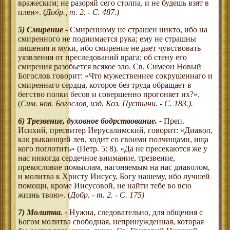
вражеским; не разоряй сего столпа, и не будешь взят в
плен». (
Добр., т. 2. - С. 487.)
5) Смирение
- Смиренному не страшен никто, ибо на
смиренного не поднимается рука; ему не страшны
лишения и муки, ибо смирение не дает чувствовать
уязвления от преследований врага; об стену его
смирения разобьется всякое зло. Св. Симеон Новый
Богослов говорит: «Что мужественнее сокрушеннаго и
смиреннаго сердца, которое без труда обращает в
бегство полки бесов и совершенно прогоняет их?».
(
Сим. нов. Богослов, изд. Коз. Пустыни. - С. 183.).
6)
Трезвение, духовное бодрствование.
-
Преп.
Исихий, пресвитер Иерусалимский, говорит: «Диавол,
как рыкающий лев, ходит со своими полчищами, ища
кого поглотить» (Петр. 5: 8). «Да не пресекаются же у
нас никогда сердечное внимание, трезвение,
прекословие помыслам, нагоняемым на нас диаволом,
и молитва к Христу Иисусу, Богу нашему, ибо лучшей
помощи, кроме Иисусовой, не найти тебе во всю
жизнь твою». (
Добр. - т. 2. - С. 175)
7)
Молитва.
-
Нужна, следовательно, для общения с
Богом молитва свободная, непринужденная, которая