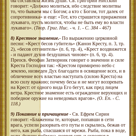
бы составляла жизнь души. Св. Григорий Нисский
говорит: «Должно молиться, ибо следствие молитвы
то, что бываем мы с Богом; а кто с Богом, тот далек от
сопротивника» и еще: «Тот, кто страшится приражения
лукаваго, пусть молится, чтобы не быть ему во власти
лукаваго». (
Твор. Григ. Нис. - ч. 1. - С. 384 - 467)
8)
Крестное знамение.
-
По выражению церковной
песни: «Крест бесов губитель» (Канон Кресту, п. 3, тр.
2), «бесов отгонитель» (п. 6, тр. 4), «Крест воздвижется
- и падают духов бездушных чинове» (п. 6, тр. 4).
Преосв. Феофан Затворник говорит о значении и силе
Креста Господня так: «Крестом примирено небо с
землею, низведен Дух благодати в освящение всех, и в
обличение всех властью наступать (силою Креста) на
всю силу вражию; почему бесы и не могут воззревать
на Крест: от одного вида Его бегут, как пред лицем
ветра. Крестное знамение есть ограждение верующих и
победное оружие на неведомых врагов».
(О. Еп. - С.
118.)
9)
Покаяние и причащение
-
Св. Ефрем Сирин
говорит: «Блаженны те, которые, попавши в сети
врага, успели разорвать его путы и скрылись, бежав от
него, как рыба, спасшаяся от мрежи. Рыба, пока в воде,
если, будучи поймана, порвет сеть и скроется в