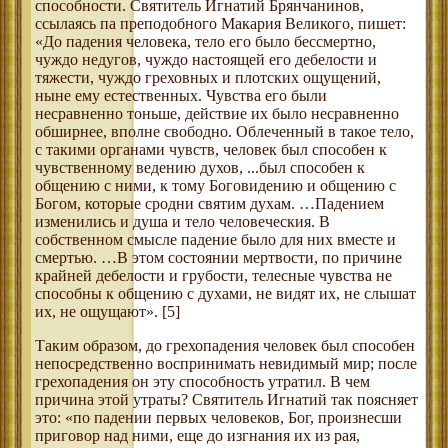
способности. Святитель Игнатий Брянчанинов,
ссылаясь па преподобного Макария Великого, пишет:
«До падения человека, тело его было бессмертно,
чуждо недугов, чуждо настоящей его дебелости и
тяжести, чуждо греховных и плотских ощущений,
ныне ему естественных. Чувства его были
несравненно тоньше, действие их было несравненно
обширнее, вполне свободно. Облеченный в такое тело,
с такими органами чувств, человек был способен к
чувственному ведению духов, ...был способен к
общению с ними, к тому Боговидению и общению с
Богом, которые сродни святим духам. …Падением
изменились и душа и тело человеческия. В
собственном смысле падение было для них вместе и
смертью. …В этом состоянии мертвости, по причине
крайней дебелости и грубости, телесные чувства не
способны к общению с духами, не видят их, не слышат
их, не ощущают». [5]
Таким образом, до грехопадения человек был способен
непосредственно воспринимать невидимый мир; после
грехопадения он эту способность утратил. В чем
причина этой утраты? Святитель Игнатий так поясняет
это: «по падении первых человеков, Бог, произнесши
приговор над ними, еще до изгнания их из рая,