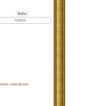
Войти
пись тансэкхва