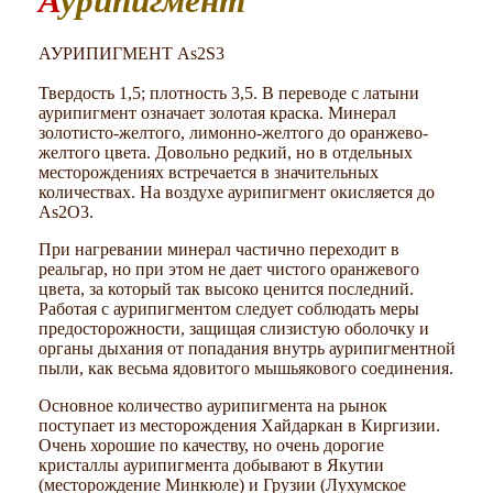
Аурипигмент
АУРИПИГМЕНТ As2S3
Твердость 1,5; плотность 3,5. В переводе с латыни
аурипигмент означает золотая краска. Минерал
золотисто-желтого, лимонно-желтого до оранжево-
желтого цвета. Довольно редкий, но в отдельных
месторождениях встречается в значительных
количествах. На воздухе аурипигмент окисляется до
Аs2О3.
При нагревании минерал частично переходит в
реальгар, но при этом не дает чистого оранжевого
цвета, за который так высоко ценится последний.
Работая с аурипигментом следует соблюдать меры
предосторожности, защищая слизистую оболочку и
органы дыхания от попадания внутрь аурипигментной
пыли, как весьма ядовитого мышьякового соединения.
Основное количество аурипигмента на рынок
поступает из месторождения Хайдаркан в Киргизии.
Очень хорошие по качеству, но очень дорогие
кристаллы аурипигмента добывают в Якутии
(месторождение Минкюле) и Грузии (Лухумское