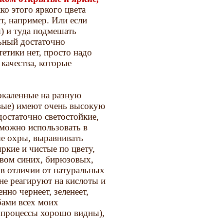
ко этого яркого цвета
т, например. Или если
я) и туда подмешать
льный достаточно
етики нет, просто надо
качества, которые
окаленные на разную
вые) имеют очень высокую
остаточно светостойкие,
 можно использовать в
ые охры, выравнивать
ркие и чистые по цвету,
твом синих, бирюзовых,
 в отличии от натуральных
не реагируют на кислоты и
нно чернеет, зеленеет,
обами всех моих
е процессы хорошо видны),