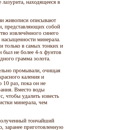
 лазурита, находящееся в
гии живописи описывают
и, представляющих собой
тво извлечённого синего
й насыщенности минерала.
и только в самых тонких и
и был не более 4-х фунтов
одного грамма золота.
ельно промывали, очищая
красного каления и
 10 раз, пока он не
рания. Вместо воды
, чтобы удалить известь
истки минерала, чем
, полученный тончайший
ю, заранее приготовленную