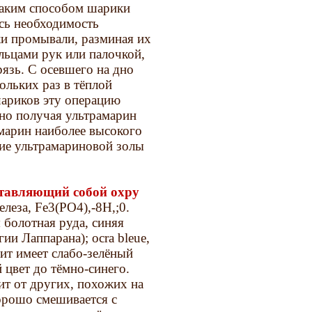
таким способом шарики
ась необходимость
ки промывали, разминая их
ьцами рук или палочкой,
рязь. С осевшего на дно
ольких раз в тёплой
шариков эту операцию
ьно получая ультрамарин
амарин наиболее высокого
ние ультрамариновой золы
тавляющий собой охру
леза, Fe3(PO4),-8Н,;0.
 болотная руда, синяя
ии Лаппарана); ocra bleue,
нит имеет слабо-зелёный
й цвет до тёмно-синего.
ит от других, похожих на
хорошо смешивается с