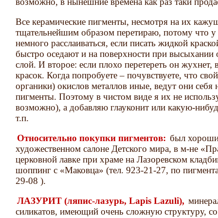
возможно, в нынешние времена как раз таки продае
Все керамические пигменты, несмотря на их кажу
тщательнейшим образом перетираю, потому что у 
немного расслаиваться, если писать жидкой краск
быстро оседают и на поверхности при высыхании о
слой. И второе: если плохо перетереть он жухнет, 
красок. Когда попробуете – почувствуете, что свой
органики) окислов металлов иные, ведут они себя 
пигменты. Поэтому в чистом виде я их не использ
возможно), а добавляю глауконит или какую-нибуд
т.п.
Относительно покупки пигментов:
был хороший
художественном салоне Детского мира, в м-не «Пр
церковной лавке при храме на Лазоревском кладб
шоппинг с «Маковца» (тел. 923-21-27, по пигмента
29-08 ).
ЛАЗУРИТ (ляпис-лазурь, Lapis Lazuli),
минерал
силикатов, имеющий очень сложную структуру, 