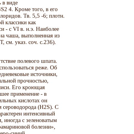
 в виде
2 4. Кроме того, в его
оридов. Тв. 5,5 -6; плотн.
ой классики как
 - с VI в. н.э. Наиболее
тна чаша, выполненная из
, см. указ. соч. с.236).
тствие полевого шпата.
спользоваться реже. Об
едневековые источники,
кальной прочностью,
писи. Его кроющая
чшее применение - в
сильных кислотах он
м сероводорода (H2S). С
арактерен интенсивный
, иногда с зеленоватым
рамариновой болезни»,
серо-синий.