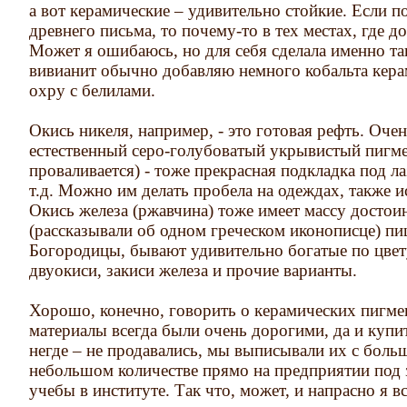
а вот керамические – удивительно стойкие. Если п
древнего письма, то почему-то в тех местах, где д
Может я ошибаюсь, но для себя сделала именно та
вивианит обычно добавляю немного кобальта кера
охру с белилами.
Окись никеля, например, - это готовая рефть. Оче
естественный серо-голубоватый укрывистый пигме
проваливается) - тоже прекрасная подкладка под ла
т.д. Можно им делать пробела на одеждах, также и
Окись железа (ржавчина) тоже имеет массу достои
(рассказывали об одном греческом иконописце) п
Богородицы, бывают удивительно богатые по цвет
двуокиси, закиси железа и прочие варианты.
Хорошо, конечно, говорить о керамических пигмен
материалы всегда были очень дорогими, да и купи
негде – не продавались, мы выписывали их с боль
небольшом количестве прямо на предприятии под за
учебы в институте. Так что, может, и напрасно я в