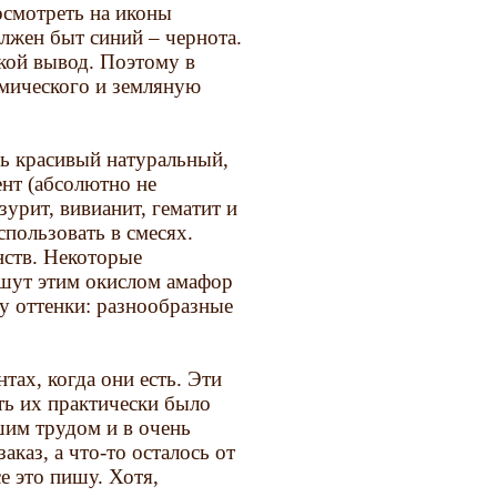
осмотреть на иконы
олжен быт синий – чернота.
кой вывод. Поэтому в
мического и земляную
нь красивый натуральный,
нт (абсолютно не
зурит, вивианит, гематит и
спользовать в смесях.
нств. Некоторые
ишут этим окислом амафор
у оттенки: разнообразные
тах, когда они есть. Эти
ть их практически было
шим трудом и в очень
каз, а что-то осталось от
се это пишу. Хотя,