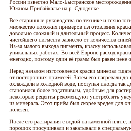
России известно Мало-Быстранское месторождение
Южном Прибайкалье на р. Сдюдянке.
Все старинные руководства по технике и техноло
множество похожих примеров изготовления краск
довольно сложный и длительный процесс. Количес
чистейшего пигмента зависело от количества сине
Из-за малого выхода пигмента, краску использовал
уникальных работах. Во всей Европе расход краск
ежегодно, поэтому один её грамм был равен цене 
Перед началом изготовления краски минерал тщат
от посторонних примесей. Затем его нагревали до 
охлаждали в холодной воде, поступая иногда так до
становился более податливым, удобным для расти
некоторые рецепты рекомендуют употреблять уксус
из минерала. Этот приём был скорее вреден для оч
полезен.
После его растирания с водой на каменной плите
порошок просушивали и закатывали в специальну