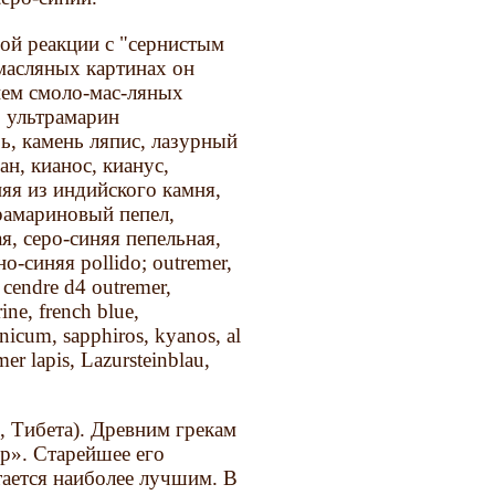
ной реакции с "сернистым
масляных картинах он
ием смоло-мас-ляных
: ультрамарин
ь, камень ляпис, лазурный
ан, кианос, кианус,
няя из индийского камня,
трамариновый пепел,
я, серо-синяя пепельная,
о-синяя pollido; outremer,
 cendre d4 outremer,
ine, french blue,
nicum, sapphiros, kyanos, al
mer lapis, Lazursteinblau,
, Тибета). Древним грекам
р». Старейшее его
тается наиболее лучшим. В