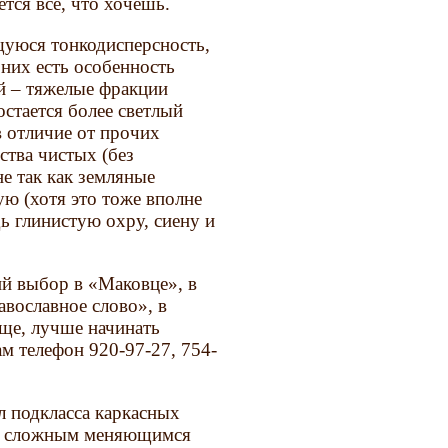
тся все, что хочешь.
щуюся тонкодисперсность,
них есть особенность
ой – тяжелые фракции
стается более светлый
в отличие от прочих
ства чистых (без
не так как земляные
ую (хотя это тоже вполне
ь глинистую охру, сиену и
 выбор в «Маковце», в
авославное слово», в
ище, лучше начинать
м телефон 920-97-27, 754-
 подкласса каркасных
со сложным меняющимся