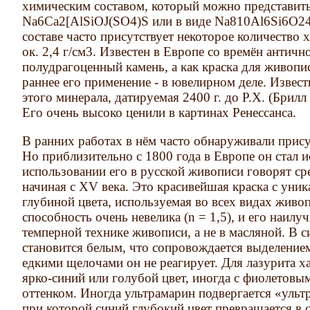
химическим составом, который можно представить
Na6Ca2[AlSiOJ(SO4)S или в виде Na810Al6Si6O24S
составе часто присутствует некоторое количество хл
ок. 2,4 г/см3. Известен в Европе со времён античн
полудрагоценный камень, а как краска для живописи
раннее его применение - в ювелирном деле. Извес
этого минерала, датируемая 2400 г. до Р.Х. (Брилл Т
Его очень высоко ценили в картинах Ренессанса.
В ранних работах в нём часто обнаруживали прису
Но приблизительно с 1800 года в Европе он стал и
использовании его в русской живописи говорят ср
начиная с XV века. Это красивейшая краска с уни
глубиной цвета, используемая во всех видах живо
способность очень невелика (n = 1,5), и его наилу
темперной технике живописи, а не в масляной. В 
становится белым, что сопровождается выделение
едкими щелочами он не реагирует. Для лазурита х
ярко-синий или голубой цвет, иногда с фиолетовым
оттенком. Иногда ультрамарин подвергается «ульт
при которой синий глубокий цвет превращается в 