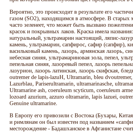
Вероятно, это происходит в результате его частич
газом (SO2), находящимся в атмосфере. В старых 
часто зеленеет, что может быть вызвано пожелтен
красок и покрывных лаков. Краска имела названия
натуральный, ультрамарин настоящий, ляпис-лазур
камень, ультрамарин, сапфирос, сафир (сапфир), ки
васильковый камень, лазорь, армянская лазорь, си
небесная синяя, ультрамариновая зола, пепел, уль
пепельная синяя, лазоревый пепел, лазорь пепельна
лазурион, лазорь латинская, лазорь скифская, бледн
outremer de lapis-lazuH, Ultramarin, bleu dvoutremer,
Lazurblau, Pariserultramarin, ultramarinasche, ultramar
Ultramarine ash, coeruleum scyticum, coeruleum arme
lozoard azurium, azzuro oltramarin, lapis lazuei, outre
Genuine ultramarine.
В Европу его привозили с Востока (Бухары, Китая
и римлянам он был известен под названием «сапфи
месторождение - Бадашханское в Афганистане счи