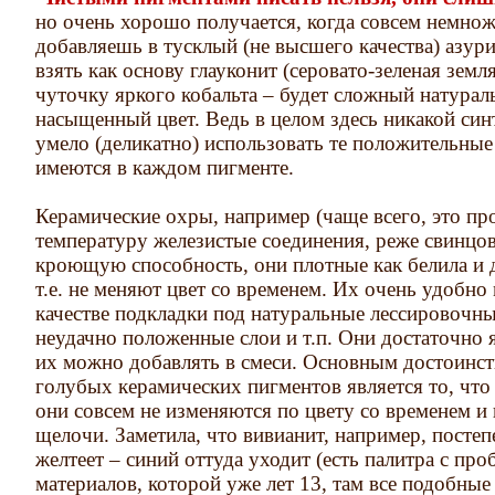
но очень хорошо получается, когда совсем немнож
добавляешь в тусклый (не высшего качества) азури
взять как основу глауконит (серовато-зеленая земл
чуточку яркого кобальта – будет сложный натура
насыщенный цвет. Ведь в целом здесь никакой синт
умело (деликатно) использовать те положительные 
имеются в каждом пигменте.
Керамические охры, например (чаще всего, это пр
температуру железистые соединения, реже свинцо
кроющую способность, они плотные как белила и д
т.е. не меняют цвет со временем. Их очень удобно
качестве подкладки под натуральные лессировочн
неудачно положенные слои и т.п. Они достаточно я
их можно добавлять в смеси. Основным достоинс
голубых керамических пигментов является то, что
они совсем не изменяются по цвету со временем и 
щелочи. Заметила, что вивианит, например, постепе
желтеет – синий оттуда уходит (есть палитра с пр
материалов, которой уже лет 13, там все подобны