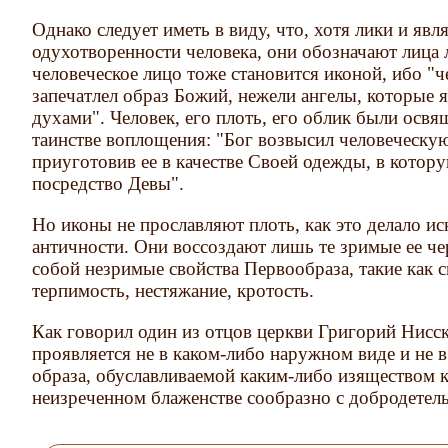
Однако следует иметь в виду, что, хотя лики и я
одухотворенности человека, они обозначают лица 
человеческое лицо тоже становится иконой, ибо "че
запечатлел образ Божий, нежели ангелы, которые 
духами". Человек, его плоть, его облик были осв
таинстве воплощения: "Бог возвысил человеческую
приуготовив ее в качестве Своей одежды, в котор
посредство Девы".
Но иконы не прославляют плоть, как это делало ис
античности. Они воссоздают лишь те зримые ее ч
собой незримые свойства Первообраза, такие как с
терпимость, нестяжание, кротость.
Как говорил один из отцов церкви Григорий Нисск
проявляется не в каком-либо наружном виде и не 
образа, обуславливаемой каким-либо изяществом к
неизреченном блаженстве сообразно с добродетел