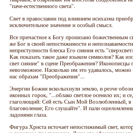
"паче-естественного света".
Свет в православии под влиянием исихазма приоб
исключительное значение и особый смысл.
Все причастное к Богу пронизано божественным с
же Бог в своей непостижимости и непознаваемости
неприступности блеска Его сияния есть "сверхсветл
Как показать такое даже языком символов? Как изо
свет сияние" в сцене Преображения? Иконописцы 
невозможное. Насколько им это удавалось, можно
нас образам "Преображения"...
Энергии Божии всколыхнули землю, и резче обозн
иконных горок, "...облако светлое осенило их; и се,
глаголющий: Сей есть Сын Мой Возлюбленный, в
благоволение; Его слушайте". И пали ошеломленн
ладонями глаза.
Фигура Христа источает непостижимый свет, котор