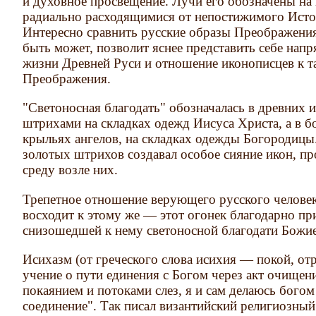
и духовное просвещение. Лучи его обозначены на
радиально расходящимися от непостижимого Исто
Интересно сравнить русские образы Преображения
быть может, позволит яснее представить себе нап
жизни Древней Руси и отношение иконописцев к т
Преображения.
"Светоносная благодать" обозначалась в древних 
штрихами на складках одежд Иисуса Христа, а в б
крыльях ангелов, на складках одежды Богородиц
золотых штрихов создавал особое сияние икон, 
среду возле них.
Трепетное отношение верующего русского человек
восходит к этому же — этот огонек благодарно пр
снизошедшей к нему светоносной благодати Божие
Исихазм (от греческого слова исихия — покой, от
учение о пути единения с Богом через акт очищен
покаянием и потоками слез, я и сам делаюсь богом
соединение". Так писал византийский религиозн