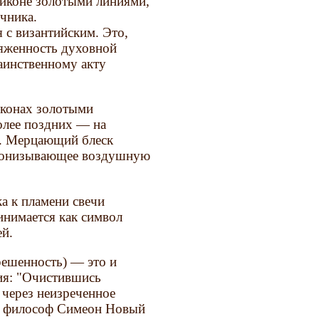
 иконе золотыми линиями,
чника.
 с византийским. Это,
ряженность духовной
аинственному акту
иконах золотыми
олее поздних — на
ы. Мерцающий блеск
пронизывающее воздушную
а к пламени свечи
инимается как символ
й.
решенность) — это и
ия: "Очистившись
 через неизреченное
ый философ Симеон Новый