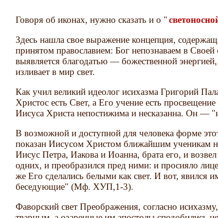
Говоря об иконах, нужно сказать и о "
светоносно
Здесь нашла свое выражение концепция, содержащ
принятом православием: Бог непознаваем в Своей
выявляется благодатью — божественной энергией,
изливает в мир свет.
Как учил великий идеолог исихазма Григорий Пал
Христос есть Свет, а Его учение есть просвещение
Иисуса Христа непостижима и несказанна. Он — 
В возможной и доступной для человека форме это
показан Иисусом Христом ближайшим ученикам на 
Иисус Петра, Иакова и Иоанна, брата его, и возве
одних, и преобразился пред ними: и просияло лице
же Его сделались белыми как свет. И вот, явился 
беседующие" (Мф. ХУП,1-3).
Фаворский свет Преображения, согласно исихазму
тварным, а озаренные им апостолы сподобились н