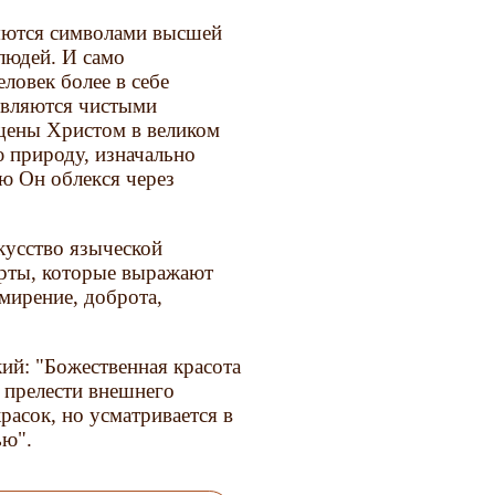
вляются символами высшей
людей. И само
ловек более в себе
являются чистыми
ящены Христом в великом
 природу, изначально
ую Он облекся через
кусство языческой
ерты, которые выражают
мирение, доброта,
ий: "Божественная красота
в прелести внешнего
расок, но усматривается в
ью".