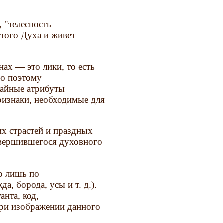
, "телесность
того Духа и живет
нах — это лики, то есть
но поэтому
чайные атрибуты
ризнаки, необходимые для
х страстей и праздных
свершившегося духовного
о лишь по
, борода, усы и т. д.).
нта, код,
ри изображении данного