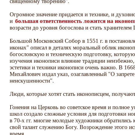
священному творению".
Огромное значение придается и технике, и духовн
и
большая ответственность ложится на иконоп
возрасти до уровня богослова и стать хранителем
Большой Московский Собор в 1551 г. в поcтановл
иконах" описал в деталях моральный облик иконо
богословскую и техническую подготовку, которую
изучения иконописи влияние традиции неизбежно,
эстетики и техники иконописи очень важно. В 1668
Михайлович издал указ, озаглавленный "О запрет
неискушенности".
Люди, которые хотят стать иконописцем, получают
Гонения на Церковь во советское время и полное
школ создало сложные условия для подготовки но
в 70-х гг. многие молодые художники обратились 
свой талант служению Богу. Возрождение этого иск
время.