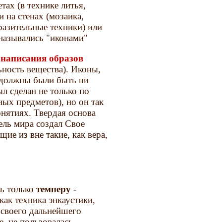
тах (в технике литья,
и на стенах (мозаика,
разительные техники) или
 назывались "иконами"
 написания образов
ьность вещества). Иконы,
е должны были быть ни
л сделан не только по
ых предметов), но он так
онятиях. Твердая основа
ель мира создал Свое
ие из вне такие, как вера,
ть только
темперу
-
как техника энкаустики,
 своего дальнейшего
, не пользовалась