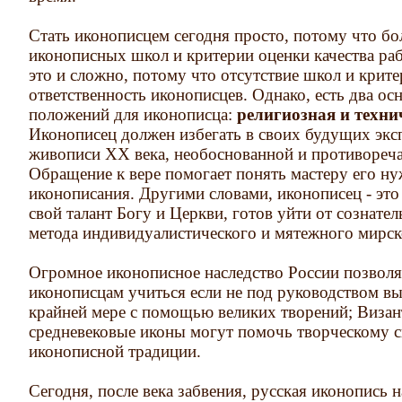
Стать иконописцем сегодня просто, потому что б
иконописных школ и критерии оценки качества раб
это и сложно, потому что отсутствие школ и крит
ответственность иконописцев. Однако, есть два о
положений для иконописца:
религиозная и техни
Иконописец должен избегать в своих будущих эк
живописи XX века, необоснованной и противореч
Обращение к вере помогает понять мастеру его ну
иконописания. Другими словами, иконописец - это 
свой талант Богу и Церкви, готов уйти от сознате
метода индивидуалистического и мятежного мирско
Огромное иконописное наследство России позвол
иконописцам учиться если не под руководством в
крайней мере с помощью великих творений; Визан
средневековые иконы могут помочь творческому с
иконописной традиции.
Сегодня, после века забвения, русская иконопись 