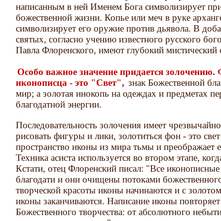
написанным в ней Именем Бога символизирует при
божественной жизни. Копье или меч в руке архан
символизирует его оружие против дьявола. В доба
святых, согласно учению известного русского бого
Павла Флоренского, имеют глубокий мистический 
Особо важное значение придается золочению. 
иконописца - это "Свет",
знак Божественной бла
мир; а золотая инокопь на одеждах и предметах пе
благодатной энергии.
Последовательность золочения имеет чрезвычайное
рисовать фигуры и лики, золотиться фон - это све
пространство иконы из мира тьмы и преображает 
Техника асиста используется во втором этапе, когд
Кстати, отец Флоренский писал: "Все иконописны
благодати и они очищены потоками божественног
творческой красоты иконы начинаются и с золото
иконы заканчиваются. Написание иконы повторяет
Божественного творчества: от абсолютного небыт