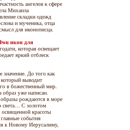
частность ангелов к сфере
гела Михаила
вление складки одежд
слова и мученика, отца
смысл для иконописца.
Фон икон для
годати, которая освещает
редает яркий отблеск
 значение. До того как
т который выводит
его в божественный мир.
а образ уже написан.
е образы рождаются в море
о света… С золотом
м освященной красоты
 главные события
ия к Новому Иерусалиму,