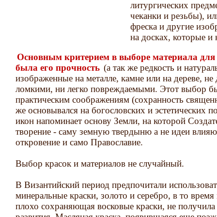
литургических предме
чеканки и резьбы), ил
фреска и другие изоб
на досках, которые и
Основным критерием в выборе материала для
была его прочность
(а так же редкость и натурал
изображенные на металле, камне или на дереве, н
ломкими, ни легко повреждаемыми. Этот выбор бы
практическим соображениям (сохранность священн
же основывался на богословских и эстетических п
икон напоминает основу Земли, на которой Создат
творение - саму земную твердыню а не идеи влияющ
откровение и само Православие.
Выбор красок и материалов не случайный.
В Византийский период предпочитали использова
минеральные краски, золото и серебро, в то время 
плохо сохраняющая восковые краски, не получила
развития. Масляная краска, появившаяся еще позже