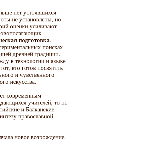
ольше нет устоявшихся
оты не установлены, но
ерий оценки усиливают
сновополагающих
ческая подготовка
.
спериментальных поисках
ащей древней традиции.
жду в технологии и языке
тот, кто готов посвятить
льного и чувственного
го искусства.
яет современным
ыдающихся учителей, то по
тийские и Балканские
интезу православной
начала новое возрождение.