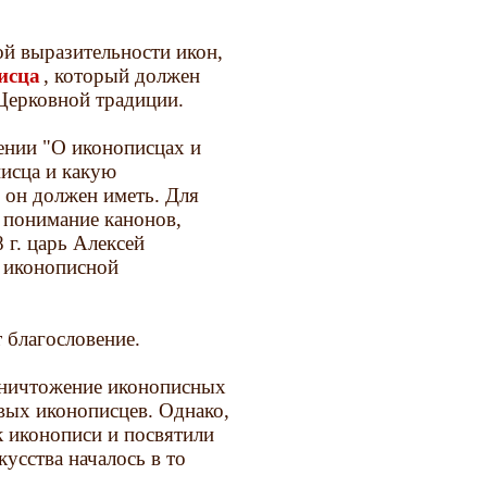
ой выразительности икон,
исца
, который должен
 Церковной традиции.
ении "О иконописцах и
писца и какую
 он должен иметь. Для
 понимание канонов,
 г. царь Алексей
е иконописной
 благословение.
 уничтожение иконописных
вых иконописцев. Однако,
к иконописи и посвятили
усства началось в то