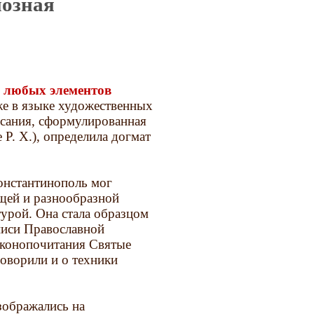
иозная
 любых элементов
же в языке художественных
исания, сформулированная
Р. Х.), определила догмат
Константинополь мог
щей и разнообразной
урой. Она стала образцом
писи Православной
иконопочитания Святые
оворили и о техники
ображались на