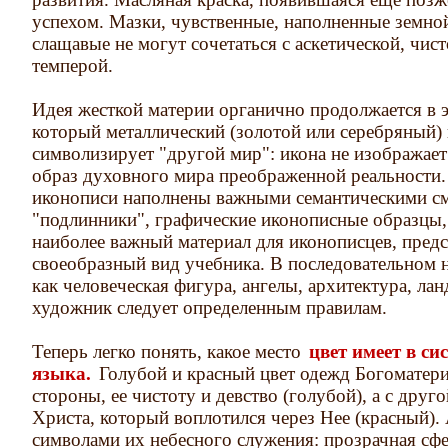
успехом. Мазки, чувственные, наполненные земно
слащавые не могут сочетаться с аскетической, чис
темперой.
Идея жесткой материи органично продолжается в э
который металлический (золотой или серебряный) 
символизирует "другой мир": икона не изображает 
образ духовного мира преображенной реальности. 
иконописи наполнены важными семантическими с
"подлинники", графические иконописные образцы,
наиболее важный материал для иконописцев, пред
своеобразный вид учебника. В последовательном н
как человеческая фигура, ангелы, архитектура, ла
художник следует определенным правилам.
Теперь легко понять, какое место
цвет имеет в си
языка.
Голубой и красный цвет одежд Богоматер
стороны, ее чистоту и девство (голубой), а с друг
Христа, который воплотился через Нее (красный).
символами их небесного служения: прозрачная сфер