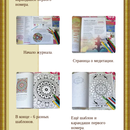
номера.
Начало журнала.
Страница о медитации.
В конце - 6 разных
Ещё шаблон и
шаблонов.
карандаши первого
номера.