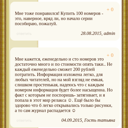
Мне тоже понравился! Купить 100 номеров -
это, наверное, вряд ли, но начало серии
пособираю, пожалуй.
28.08.2015
admin
ответить
Мне кажется, еженедельно и сто номеров это
достаточно много и по стоимости опять таки.. Не
каждый еженедельно сможет 200 рублей
потратить. Информация изложена легко, для
любых читателей, но на мой взгляд не емкая,
слишком простенькая, надеюсь что с каждым
номером информация будет более насыщенна. Но
факт с которым не поспоришь- затягивает, и я
попала в этот мир релакса ☺. Ещё было бы
здорово что б легко открывались только рисунки,
а то сам журнал распадается ☺
04.09.2015
Гость татьяна
ответить