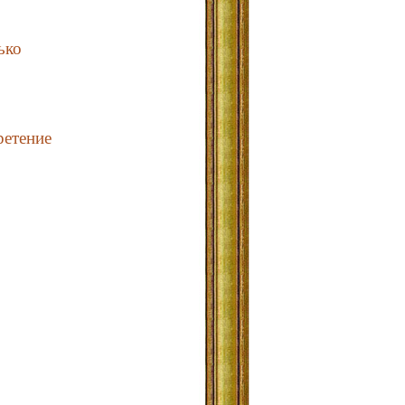
ько
ретение