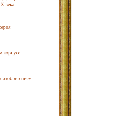
XX века
серия
м корпусе
 изобретением