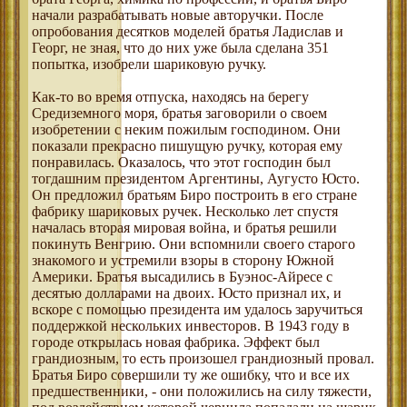
начали разрабатывать новые авторучки. После
опробования десятков моделей братья Ладислав и
Георг, не зная, что до них уже была сделана 351
попытка, изобрели шариковую ручку.
Как-то во время отпуска, находясь на берегу
Средиземного моря, братья заговорили о своем
изобретении с неким пожилым господином. Они
показали прекрасно пишущую ручку, которая ему
понравилась. Оказалось, что этот господин был
тогдашним президентом Аргентины, Аугусто Юсто.
Он предложил братьям Биро построить в его стране
фабрику шариковых ручек. Несколько лет спустя
началась вторая мировая война, и братья решили
покинуть Венгрию. Они вспомнили своего старого
знакомого и устремили взоры в сторону Южной
Америки. Братья высадились в Буэнос-Айресе с
десятью долларами на двоих. Юсто признал их, и
вскоре с помощью президента им удалось заручиться
поддержкой нескольких инвесторов. В 1943 году в
городе открылась новая фабрика. Эффект был
грандиозным, то есть произошел грандиозный провал.
Братья Биро совершили ту же ошибку, что и все их
предшественники, - они положились на силу тяжести,