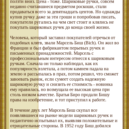
ползти вниз. Цена - тоже. Шариковые ручки, совсем
недавно считавшиеся предметом роскоши, стали
продаваться всего за девятнадцать центов. Но однажды
купив ручку даже за эти гроши и попробовав писать,
покупатели ругались на чем свет стоит и клялись не
покупать шариковых ручек до конца своей жизни.
Человека, который заставил покупателей отречься от
подобных клятв, звали Марсель Биш (Bich). Он жил во
Франции и был фабрикантом перьевых ручек и
письменных принадлежностей. Марсель с
профессиональным интересом отнесся к шариковым
ручкам. Сначала он только наблюдал, как их
популярность взлетала, а потом камнем падала на
землю и рассыпалась в прах, потом решил, что сможет
завоевать рынок, если сумеет создать надежную
шариковую ручку и снизить ее стоимость - новинка
ему нравилась, но возмущала ее высокая цена при
столь низком качестве. Братья Биро продали Бишу
права на изобретение, и тот приступил к работе.
В течение двух лет Марсель Биш скупал все
появлявшиеся на рынке модели шариковых ручек и
педантично испытывал их, выявляя положительные и
отрицательные стороны. В 1952 году Биш добился