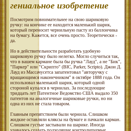
гениальное изобретение
Посмотрим повнимательнее на свою шариковую
ручку: на кончике ее находится маленький шарик,
который переносит чернильную пасту из баллончика
на бумагу. Кажется, все очень просто. Теоретически -
да.
Но в действительности разработать удобную
шариковую ручку было нелегко. Могло случиться так,
что в вашем кармане была бы ручка "Лауд", а не "Бик",
"Паркер" или "Скрипто" (BIC, Parker, Scripto). Джон Д.
Лауд из Массачусетса запатентовал "авторучку с
вращающимся наконечником" в октябре 1888 года. Он
использовал маленький шарик, который одной
стороной купался в чернилах. За последующие
тридцать лет Патентное Ведомство США выдало 350
патентов на аналогичные шариковые ручки, но ни
одна из них не стала товаром.
Главным препятствием были чернила. Слишком
жидкие оставляли кляксы на бумаге и пачкали карман.
Слишком густые застывали на шарике. Иногда
удавалось создать подходящие контролируемые