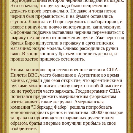
под воздействием которой чернила попадали на шарик.
Это означало, что ручку надо было непременно
держать строго вертикально. Но даже и тогда поток
чернил был прерывистым, и на бумаге оставались
сгустки. Ладислав и Георг вернулись в лабораторию, и
вскоре придумали новую конструкцию, капиллярную.
Сифонная подкачка заставляла чернила перемещаться к
шарику независимо от положения ручки. Уже через год
братья Биро выпустили в продажу в аргентинских
магазинах новую модель. Однако расходились ручки
вяло. В конце концов у братьев кончились деньги, и
производство пришлось остановить.
Но им на помощь прилетели военные летчики США.
Пилоты ВВС, часто бывавшие в Аргентине во время
войны, сделали для себя открытие, что аргентинскими
ручками можно писать снизу вверх на любой высоте и
их не требуется часто заряжать. Госдепартамент США
попытался предложить американским фабрикантам
изготавливать такие же ручки. Американская
компания "Эберхард Фабер" решила попробовать
монополизировать рынок и заплатила 500000 долларов
за права на производство шариковых ручек; таким
образом, братья впервые получили прибыль за свое
изобретение.