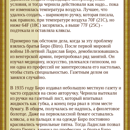
условия, и тогда чернила действовали как надо... пока
не изменялась температура воздуха. Лучшее, что
удалось создать, - шариковую ручку, которая писала,
как правило, при температуре воздуха 70F (21C), но
ниже 64F (18С) засорялась, а выше 77F (25С) -
подтекала и оставляла кляксы.
Примерно так обстояли дела, когда за эту проблему
взялись братья Биро (Biro). После первой мировой
войны 18-летний Ладислав Биро, демобилизовавшись
из венгерской армии, перепробовал ряд занятий. Он
изучал медицину, искусство, увлекался гипнозом, но
ни одна из профессий не заинтересовала его настолько,
чтобы стать специальностью. Газетным делом он
занялся случайно.
В 1935 году Биро издавал небольшую местную газету и
часто сердился на свою авторучку. Чернила вытекали
из ручки на газетный лист, который впитывал
жидкость как губка, а конец пера рвал в этом месте
бумагу. В общем, получалась не надпись, а фиолетовое
болотце. Даже на первоклассной бумаге оставались
кляксы, а на пальцах и на одежде Биро постоянно
красовались чернильные пятна. Тогда Ладислав позвал
брата Георга, химика по профессии, и братья Биро