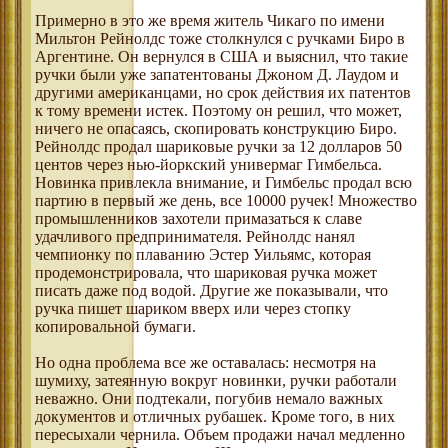
Примерно в это же время житель Чикаго по имени
Мильтон Рейнолдс тоже столкнулся с ручками Биро в
Аргентине. Он вернулся в США и выяснил, что такие
ручки были уже запатентованы Джоном Д. Лаудом и
другими американцами, но срок действия их патентов
к тому времени истек. Поэтому он решил, что может,
ничего не опасаясь, скопировать конструкцию Биро.
Рейнолдс продал шариковые ручки за 12 долларов 50
центов через нью-йоркский универмаг Гимбельса.
Новинка привлекла внимание, и Гимбельс продал всю
партию в первый же день, все 10000 ручек! Множество
промышленников захотели примазаться к славе
удачливого предпринимателя. Рейнолдс нанял
чемпионку по плаванию Эстер Уильямс, которая
продемонстрировала, что шариковая ручка может
писать даже под водой. Другие же показывали, что
ручка пишет шариком вверх или через стопку
копировальной бумаги.
Но одна проблема все же оставалась: несмотря на
шумиху, затеянную вокруг новинки, ручки работали
неважно. Они подтекали, погубив немало важных
документов и отличных рубашек. Кроме того, в них
пересыхали чернила. Объем продажи начал медленно