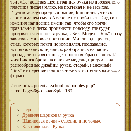
триумфа: дешевая шестигранная ручка из прозрачного
пластика писала мягко, не подтекая и не засыхая.
Изучив международный рынок, Биш понял, что со
своим именем ему в Америке не пробиться. Тогда он
изменил написание имени так, чтобы его могли
правильно и легко произнести повсюду, где будет
продаваться его новая ручка, - Бик. Модель "Бик" сразу
завоевала мировое признание. Миллиарды ручек,
стиль которых почти не изменялся, продавались,
использовались, терялись, разбирались на части,
пропадали неизвестно где, просто выбрасывались. И
хотя Бик изобретал все новые модели, придумывал
разнообразные дизайны ручек, старый, надежный
"Бик" не перестает быть основным источником дохода
фирмы.
Источник - potential-school.ru/modules.php?
name=Pages&go=page&pid=169
Перо
Древняя шариковая ручка
Шариковая ручка - сувенир и не только
Как появилась Ручка