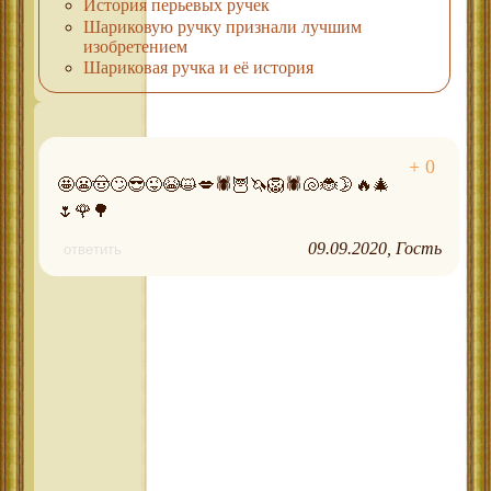
История перьевых ручек
Шариковую ручку признали лучшим
изобретением
Шариковая ручка и её история
🤩😬🤠🙄😎😜😭😺💋🕷🦉🦄🦁🕷🐚🐞🌛🔥🎄
🌷🌹🌳
09.09.2020
Гость
ответить