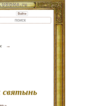
Войти
х
х святынь
нь».