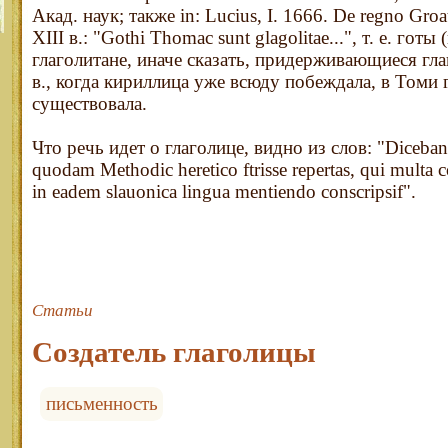
Акад. наук; также in: Lucius, I. 1666. De regno Groat
XIII в.: "Gothi Thomac sunt glagolitae...", т. е. готы
глаголитане, иначе сказать, придерживающиеся гла
в., когда кириллица уже всюду побеждала, в Томи 
существовала.
Что речь идет о глаголице, видно из слов: "Dicebant e
quodam Methodic heretico ftrisse repertas, qui multa c
in eadem slauonica lingua mentiendo conscripsif".
Статьи
Создатель глаголицы
письменность