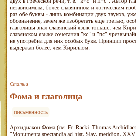
двух в греческой речи, т. е. "к+с" и п+с". Автор г
независимым, более славянином и логическим изо
раз обе буквы - лишь комбинации двух звуков, у
обозначение, зачем же изобретать еще третью, ос
глаголицы знал славянский язык тоньше, чем Кири
славянском языке сочетания "кс" и "пс" чрезвычай
не употребил для них особых букв. Принцип прос
выдержан более, чем Кириллом.
Статьи
Фома и глаголица
письменность
Архидиакон Фома (см. Fr. Racki. Thomas Archidiaconu
"Monumenta spectandia ad hist. Slav. meridion, XXVI