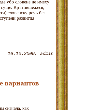
жде убо словене не имеху
ни суще. Крътившежеся,
и) словенску речь без
 ступени развития
16.10.2009
admin
е вариантов
м сначала, как