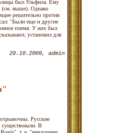
олицы был Ульфила. Ему
 (см. выше). Однако
рящее решительно против
сал: "Были еще и другие
омное племя. У них был
сказывают, установил для
20.10.2009
admin
а"
 отрывочны. Русские
 существовали. В
unis", т. е. "вендскими