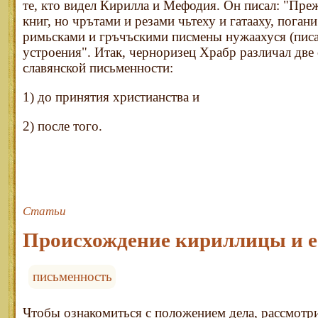
те, кто видел Кирилла и Мефодия. Он писал: "Пре
книг, но чрътами и резами чьтеху и гатааху, пога
римьсками и гръчъскими писмены нужаахуся (писат
устроения". Итак, черноризец Храбр различал две
славянской письменности:
1) до принятия христианства и
2) после того.
Статьи
Происхождение кириллицы и е
письменность
Чтобы ознакомиться с положением дела, рассмотри