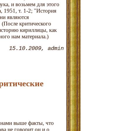
ука, и возьмем для этого
 1951, т. 1-2; "История
они являются
 (После критического
историю кириллицы, как
ного нам материала.)
15.10.2009
admin
ритические
нами выше факты, что
ва не говорит он и о