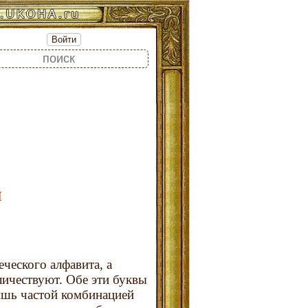
Войти
ы
еческого алфавита, а
аличествуют. Обе эти буквы
ишь частой комбинацией