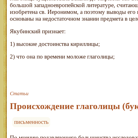
большой западноевропейской литературе, считающ
изобретена св. Иеронимом, а поэтому выводы его
основаны на недостаточном знании предмета в цел
Якубинский признает:
1) высокие достоинства кириллицы;
2) что она по времени моложе глаголицы;
Статьи
Происхождение глаголицы (бу
письменность
По мнению подавляющего большинства исследовате