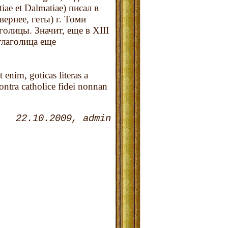
iae et Dalmatiae) писал в
 (вернее, геты) г. Томи
голицы. Значит, еще в XIII
глаголица еще
nim, goticas literas a
ontra catholice fidei nonnan
22.10.2009
admin