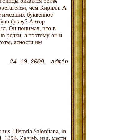
лаголицы оказался более
бретателем, чем Кирилл. А
же имевших буквенное
обую букву? Автор
лл. Он понимал, что в
но редки, а поэтому он и
тоты, ясности им
24.10.2009
admin
s. Historia Salonitana, in:
. 1894. Zagreb, изд. местн.