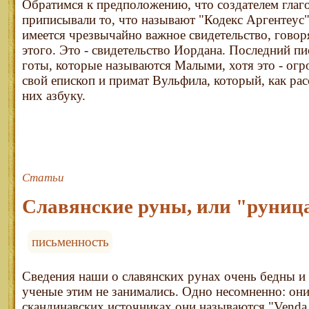
Обратимся к предположению, что создателем глаг
приписывали то, что называют "Кодекс Аргентеус"
имеется чрезвычайно важное свидетельство, гово
этого. Это - свидетельство Иордана. Последний пи
готы, которые называются Малыми, хотя это - огр
свой епископ и примат Вульфила, который, как рас
них азбуку.
Статьи
Славянские руны, или "руниц
письменность
Сведения наши о славянских рунах очень бедны и
ученые этим не занимались. Одно несомненно: они
скандинавских источниках они называются "Venda R