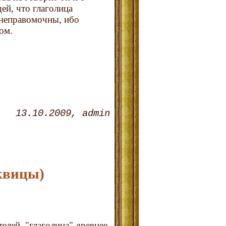
ей, что глаголица
 неправомочны, ибо
ом.
13.10.2009
admin
квицы)
лей, "глаголица" древнее