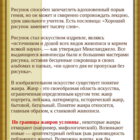
Рисунок способен запечатлеть вдохновенный порыв
гения, но он может и смиренно сопровождать лекцию,
урок школьного учителя. Есть пословица: «Хороший
рисунок заменяет тысячу слов».
Рисунок стал искусством издревле, являясь
«источником и душой всех видов живописи и корнем
всякой науки», — как утверждал Микеланджело. Все
выдающиеся живописцы были и большими мастерами
рисунка, оставив бесценные сокровища в своих
альбомах и папках, «ни одного дня не пропуская без
рисунка».
В изобразительном искусстве существует понятие
жанра. Жанр - это своеобразная область искусства,
ограниченная определенным кругом тем: жанр
портрета, пейзажа, натюрморта, исторический жанр,
бытовой, батальный. Понятие жанра относится,
главным образом, к станковой живописи.
Но границы жанров условны
, некоторые жанры
отмирают (например, мифологический). Возникают
новые — архитектурный пейзаж (как разновидность
пейзажного жанра). Возможны жанры, как бы