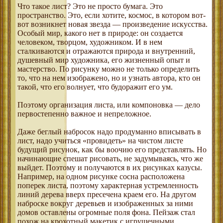
Что такое лист? Это не просто бумага. Это
пространство. Это, если хотите, космос, в котором вот-
вот возникнет новая звезда — произведение искусства.
Особый мир, какого нет в природе: он создается
человеком, творцом, художником. И в нем
сталкиваются и отражаются природа и внутренний,
душевный мир художника, его жизненный опыт и
мастерство. По рисунку можно не только определить
то, что на нем изображено, но и узнать автора, кто он
такой, что его волнует, что будоражит его ум.
Поэтому организация листа, или компоновка — дело
первостепенно важное и непреложное.
Даже беглый набросок надо продуманно вписывать в
лист, надо учиться «провидеть» на чистом листе
будущий рисунок, как бы воочию его представлять. Но
начинающие спешат рисовать, не задумываясь, что же
выйдет. Поэтому и получаются в их рисунках казусы.
Например, на одном рисунке сосна расположена
поперек листа, поэтому характерная устремленность
линий дерева вверх пресечена краем его. На другом
наброске вокруг деревьев и изображенных за ними
домов оставлены огромные поля фона. Пейзаж стал
похож на крохотный макетик с игрушечными