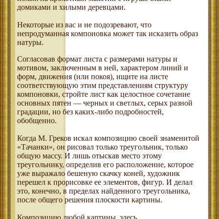
домиками и хилыми деревцами.
Некоторые из вас и не подозревают, что
непродуманная компоновка может так исказить образ
натуры.
Согласовав формат листа с размерами натуры и
мотивом, заключенным в ней, характером линий и
форм, движения (или покоя), ищите на листе
соответствующую этим представлениям структуру
компоновки, стройте лист как целостное сочетание
основных пятен — черных и светлых, серых разной
градации, но без каких-либо подробностей,
обобщенно.
Когда М. Греков искал композицию своей знаменитой
«Тачанки», он рисовал только треугольник, только
общую массу. И лишь отыскав место этому
треугольнику, определив его расположение, которое
уже выражало бешеную скачку коней, художник
перешел к прорисовке ее элементов, фигур. И делал
это, конечно, в пределах найденного треугольника,
после общего решения плоскости картины.
Композицию любой картины, здесь