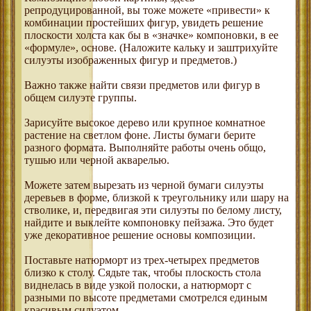
репродуцированной, вы тоже можете «привести» к
комбинации простейших фигур, увидеть решение
плоскости холста как бы в «значке» компоновки, в ее
«формуле», основе. (Наложите кальку и заштрихуйте
силуэты изображенных фигур и предметов.)
Важно также найти связи предметов или фигур в
общем силуэте группы.
Зарисуйте высокое дерево или крупное комнатное
растение на светлом фоне. Листы бумаги берите
разного формата. Выполняйте работы очень общо,
тушью или черной акварелью.
Можете затем вырезать из черной бумаги силуэты
деревьев в форме, близкой к треугольнику или шару на
стволике, и, передвигая эти силуэты по белому листу,
найдите и выклейте компоновку пейзажа. Это будет
уже декоративное решение основы композиции.
Поставьте натюрморт из трех-четырех предметов
близко к столу. Сядьте так, чтобы плоскость стола
виднелась в виде узкой полоски, а натюрморт с
разными по высоте предметами смотрелся единым
красивым силуэтом.