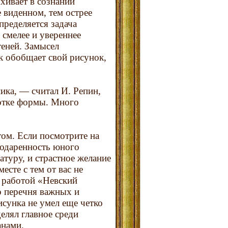
хивает в сознании
 виденном, тем острее
пределяется задача
смелее и увереннее
теней. Замысел
к обобщает свой рисунок,
ика, — считал И. Репин,
отке формы. Много
ом. Если посмотрите на
 одаренность юного
атуру, и страстное желание
есте с тем от вас не
е работой «Невский
о перечня важных и
сунка не умел еще четко
елял главное среди
анами.