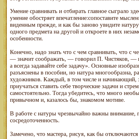
Умение сравнивать и отбирать главное сыграло зд
умение обостряет впечатление:сопоставите мысленн
виденным прежде, и как бы заново увидите натуру;
одного предмета на другой и откроете в них неза
особенности.
Конечно, надо знать что с чем сравнивать, что с ч
— значит соображать, — говорил П. Чистяков, — н
а всегда задавайте себе задачу». Основные изобра
разъяснены в пособии, но натура многообразна, р
художников. Каждый, в том числе и начинающий,
приучаться ставить себе творческие задачи и стре
самостоятельно. Тогда убедитесь, что много необ
привычном и, казалось бы, знакомом мотиве.
В работе с натуры чрезвычайно важны внимание, 
сосредоточенность.
Замечено, что мастера, рисуя, как бы отключаютс