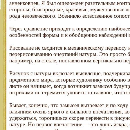
анненковцев. Я был ошеломлен разительным контр
стороны, благородные, красивые, мужественные л
рода человеческого. Возникло естественное сопост
Через сравнение приходят к определению наиболе
особенностей формы и к обобщению наблюдений и
Рисование не сводится к механическому переносу к
перерисовыванию очертаний натуры. Это просто б
например, на стекле, поставленном вертикально пе
Рисунок с натуры включает выявление, подчеркиван
предметного мира, которые художнику особенно в
листе он начинает, когда возникнет замысел буду
штрихами он стремится уловить то главное, что от
Бывает, конечно, что замысел вызревает и по ходу
влиянием очень яркого и сильного впечатления, ко
удержаться, торопишься скорее перенести в рисуно
натуре. Но первое впечатление — это лишь искра, 