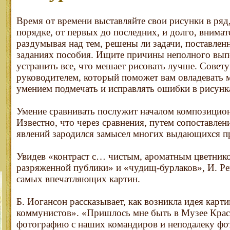
Время от времени выставляйте свои рисунки в ряд
порядке, от первых до последних, и долго, внимат
раздумывая над тем, решены ли задачи, поставлен
заданиях пособия. Ищите причины неполного выпо
устранить все, что мешает рисовать лучше. Совет
руководителем, который поможет вам овладевать 
умением подмечать и исправлять ошибки в рисунк
Умение сравнивать послужит началом композицион
Известно, что через сравнения, путем сопоставле
явлений зародился замысел многих выдающихся пр
Увидев «контраст с… чистым, ароматным цветнико
разряженной публики» и «чудищ-бурлаков», И. Ре
самых впечатляющих картин.
Б. Иогансон рассказывает, как возникла идея кар
коммунистов». «Пришлось мне быть в Музее Крас
фотографию с наших командиров и неподалеку фо