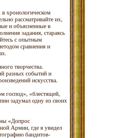
, в хронологическом
ельно рассматривайте их,
ные и объясненные в
лнения задания, стараясь
уйтесь с опытным
методом сравнения и
ах.
ного творчества.
ний разных событий и
оизведений искусства.
м господ», «блестящей,
пин задумал одну из своих
тины «Допрос
ной Армии, где я увидел
тографию бандитов-