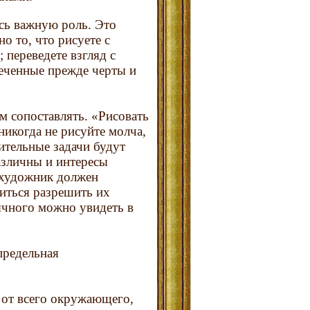
есь важную роль. Это
о то, что рисуете с
 переведете взгляд с
меченные прежде черты и
ем сопоставлять. «Рисовать
икогда не рисуйте молча,
зительные задачи будут
азличны и интересы
 художник должен
миться разрешить их
ычного можно увидеть в
предельная
я от всего окружающего,