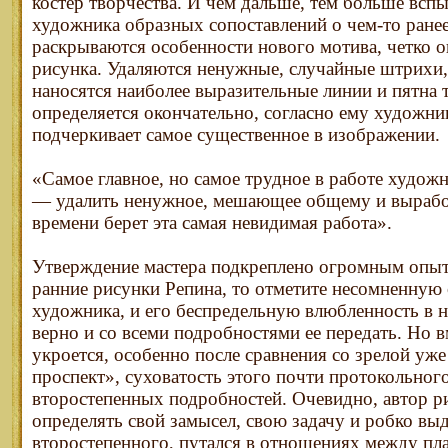
костер творчества. И чем дальше, тем больше вспы
художника образных сопоставлений о чем-то ранее
раскрываются особенности нового мотива, четко о
рисунка. Удаляются ненужные, случайные штрихи, 
наносятся наиболее выразительные линии и пятна 
определяется окончательно, согласно ему художни
подчеркивает самое существенное в изображении.
«Самое главное, но самое трудное в работе художн
— удалить ненужное, мешающее общему и выраб
времени берет эта самая невидимая работа».
Утверждение мастера подкреплено огромным опыт
ранние рисунки Репина, то отметите несомненную
художника, и его беспредельную влюбленность в н
верно и со всеми подробностями ее передать. Но вм
укроется, особенно после сравнения со зрелой уж
проспект», суховатость этого почти протокольног
второстепенных подробностей. Очевидно, автор ри
определять свой замысел, свою задачу и робко выд
второстепенного, путался в отношениях между пл