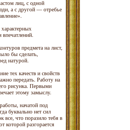
астом лиц, с одной
юди, а с другой — отребье
авление».
е характерных
 впечатлений.
онтуров предмета на лист,
ыло бы сделать,
ред натурой.
ие тех качеств и свойств
ажно передать. Работу на
щего рисунка. Первыми
вечает этому замыслу.
 работы, начатой под
гда буквально нет сил
к все, что поразило тебя в
от которой разгорается