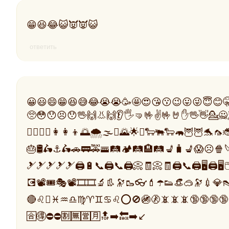
😁😆😂😺👿👿😺
ответить
😀😃😄😁😆😅😂😭😭🥳🤩😍😘😗😉😛😜😇😊
🥺😳😯😣😯🖖🙌👃🙌👂🖐️🤜🤟✌️🤟🤘✋🖖👋💁🙅🧖🚣🤼
👩‍❤️‍💋‍👩👩‍👩‍👦🌅🌨️🌫️⛱️🌄🌟✨🐑🐃🐑🦛🦉🦉🐬
🎂🛢️🛵⚓🛵🚗🚃🚕🚟🛤️🏕️🛤️🏨🛤️💺🧳💺😱☹️🍿
🎿🎿🎿🎿🎿🖨️🔋📞🖨️📞🖨️📀🧾📀🧾🖨️📞🖨️🖥️🖨️🖥️🖱️
💽📽️🎟️🎭📽️🎞️🎞️🔬👢🔭🥾👓💄☂️👟👒🥽🔭💉💎
🔴♌⛎♓♒♎♍♈♊♋♌⭕🚫🚳🚷📵📵📵🔞🔞🔞🔞🔞🔞
🈴🉐⛔⛔🈹🈚🈺🈷️🔝➡️🔙➡️↙️