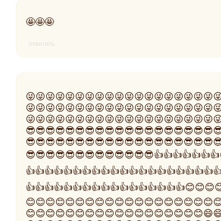
🤩🤩🤩
ответить
😜😜😜😜😜😜😜😜😜😜😜😜😜😜😜😜😜😜😜
😜😜😜😜😜😜😜😜😜😜😜😜😜😜😜😜😜😜😜
😜😜😜😜😜😜😜😜😜😜😜😜😜😜😜😜😜😜😜
😎😎😎😎😎😎😎😎😎😎😎😎😎😎😎😎😎😎😎
😎😎😎😎😎😎😎😎😎😎😎😎😎😎😎😎😎😎😎
😎😎😎😎😎😎😎😎😎😎😎😎😎👍👍👍👍👍👍👍
👍👍👍👍👍👍👍👍👍👍👍👍👍👍👍👍👍👍👍👍
👍👍👍👍👍👍👍👍👍👍👍👍👍👍👍👍👍😊😊😊
😊😊😊😊😊😊😊😊😊😊😊😊😊😊😊😊😊😊😊
😊😊😊😊😊😊😊😊😊😊😊😊😊😊😊😊😊😊😄