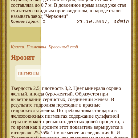
составляла до 0,7 м. В довоенное время завод уже стал
считаться солидным производством, в народе стали
называть завод "Червонец".
21.10.2007
admin
Комментарии: 1
Краски. Пигменты. Красочный слой
Ярозит
пигменты
Твердость 2,5; плотность 3,2. Цвет минерала охряно-
желтый, иногда буро-желтый. Образуется при
выветривании сернистых, соединений железа. В
результате гидролиза переходит в красные
гидроокислы железа. По требованиям стандарта в
железоокисных пигментах содержание сульфатной
серы не может превышать десятых долей процента, в
то время как в ярозите этот показатель варьируется в
интервале 25-35%. Тем не менее исследования К. И.