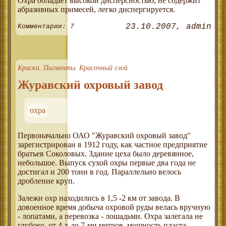
Охра обладает высокой дисперсностью, не содержит
абразивных примесей, легко диспергируется.
23.10.2007
admin
Комментарии: 7
Краски. Пигменты. Красочный слой
Журавский охровый завод
охра
Первоначально ОАО "Журавский охровый завод"
зарегистрирован в 1912 году, как частное предприятие
братьев Соколовых. Здание цеха было деревянное,
небольшое. Выпуск сухой охры первые два года не
достигал и 200 тонн в год. Параллельно велось
дробление круп.
Залежи охр находились в 1,5 -2 км от завода. В
довоенное время добыча охровой руды велась вручную
- лопатами, а перевозка - лошадьми. Охра залегала не
глубоко, от 4-х до 7-ми метров, мощность пласта