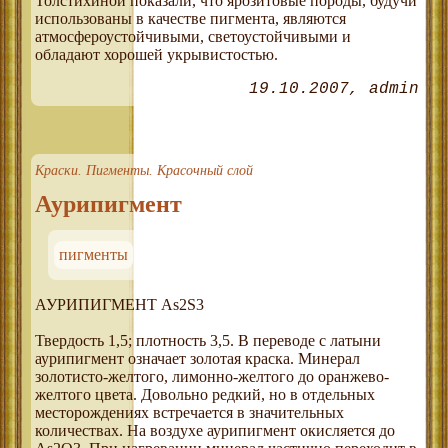
Толстихиной показали, что ярозитовые породы, будучи
использованы в качестве пигмента, являются
атмосфероустойчивыми, светоустойчивыми и
обладают хорошей укрывистостью.
19.10.2007
admin
Краски. Пигменты. Красочный слой
Аурипигмент
пигменты
АУРИПИГМЕНТ As2S3
Твердость 1,5; плотность 3,5. В переводе с латыни
аурипигмент означает золотая краска. Минерал
золотисто-желтого, лимонно-желтого до оранжево-
желтого цвета. Довольно редкий, но в отдельных
месторождениях встречается в значительных
количествах. На воздухе аурипигмент окисляется до