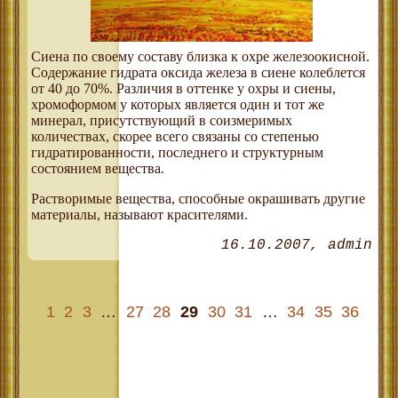
Сиена по своему составу близка к охре железоокисной.
Содержание гидрата оксида железа в сиене колеблется
от 40 до 70%. Различия в оттенке у охры и сиены,
хромоформом у которых является один и тот же
минерал, присутствующий в соизмеримых
количествах, скорее всего связаны со степенью
гидратированности, последнего и структурным
состоянием вещества.
Растворимые вещества, способные окрашивать другие
материалы, называют красителями.
16.10.2007
admin
1
2
3
…
27
28
29
30
31
…
34
35
36