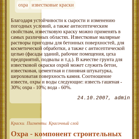
охра
известковые краски
Благодаря устойчивости к сырости и изменению
погодных условий, а также антисептическим
свойствам, известковую краску можно применять в
самых различных областях. Известковые малярные
растворы пригодны для бетонных поверхностей, для
косметической обработки, а также с антисептической
целью (фасады зданий, рабочие помещения, цеха
предприятий, подвалы и т.д.). В качестве грунта для
известковой окраски охрой может служить бетон,
известковая, цементная и глиняная штукатурка,
шероховатая поверхность камня. Соотношение
извести, охры и воды следующие: известь гашеная -
30%; охра - 10%; вода - 60%.
24.10.2007
admin
Краски. Пигменты. Красочный слой
Охра - компонент строительных