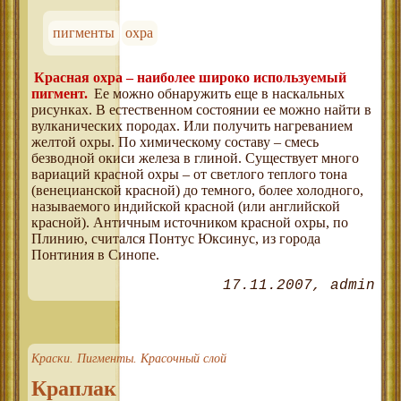
пигменты
охра
Красная охра – наиболее широко используемый
пигмент.
Ее можно обнаружить еще в наскальных
рисунках. В естественном состоянии ее можно найти в
вулканических породах. Или получить нагреванием
желтой охры. По химическому составу – смесь
безводной окиси железа в глиной. Существует много
вариаций красной охры – от светлого теплого тона
(венецианской красной) до темного, более холодного,
называемого индийской красной (или английской
красной). Античным источником красной охры, по
Плинию, считался Понтус Юксинус, из города
Понтиния в Синопе.
17.11.2007
admin
Краски. Пигменты. Красочный слой
Краплак