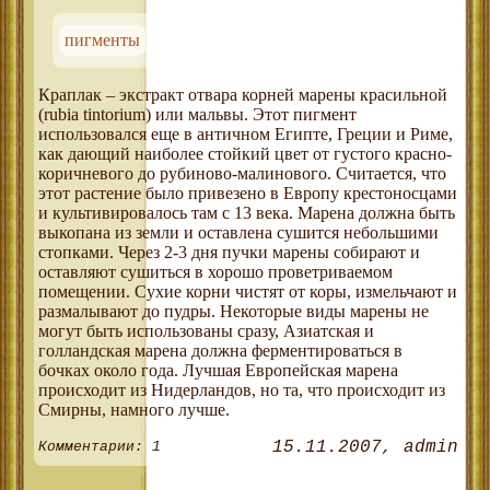
пигменты
Краплак – экстракт отвара корней марены красильной
(rubia tintorium) или мальвы. Этот пигмент
использовался еще в античном Египте, Греции и Риме,
как дающий наиболее стойкий цвет от густого красно-
коричневого до рубиново-малинового. Считается, что
этот растение было привезено в Европу крестоносцами
и культивировалось там с 13 века. Марена должна быть
выкопана из земли и оставлена сушится небольшими
стопками. Через 2-3 дня пучки марены собирают и
оставляют сушиться в хорошо проветриваемом
помещении. Сухие корни чистят от коры, измельчают и
размалывают до пудры. Некоторые виды марены не
могут быть использованы сразу, Азиатская и
голландская марена должна ферментироваться в
бочках около года. Лучшая Европейская марена
происходит из Нидерландов, но та, что происходит из
Смирны, намного лучше.
15.11.2007
admin
Комментарии: 1