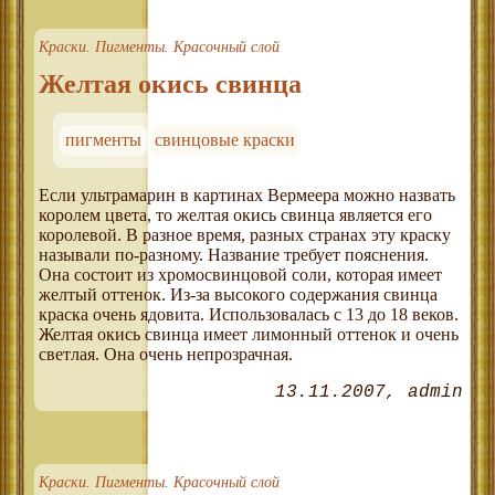
Краски. Пигменты. Красочный слой
Желтая окись свинца
пигменты
свинцовые краски
Если ультрамарин в картинах Вермеера можно назвать
королем цвета, то желтая окись свинца является его
королевой. В разное время, разных странах эту краску
называли по-разному. Название требует пояснения.
Она состоит из хромосвинцовой соли, которая имеет
желтый оттенок. Из-за высокого содержания свинца
краска очень ядовита. Использовалась с 13 до 18 веков.
Желтая окись свинца имеет лимонный оттенок и очень
светлая. Она очень непрозрачная.
13.11.2007
admin
Краски. Пигменты. Красочный слой